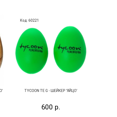
Код: 60221
Код: 79786
О'
TYCOON TE G - ШЕЙКЕР 'ЯЙЦО'
TERRIS SKR-PEM
600 р.
1