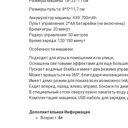
Размеры машины: 18*22*17 см
Размеры пульта: 8*5*11,7 см
Аккумулятор машины: 4.8V 700mAh
Пульт управления: 2*AA батарейки (не включены)
Время игры: 20 минут
Радиус управления: 50 метров
Время заряда: 120-180 минут
Особенности машинки :
Подходит для игры в помещении и на улице;
Оснащена световыми эффектами для еще большей
Пускает водяные бомбы и имеет два режима управ
Может вращаться на 360°, благодаря инновацион
Имеет демо-режим для показа всех возможностей
Ездит вперед, назад, влево, вправо, боком и по диа
В специальный отсек сверху нужно закапать воду 
Комплектация: машинка, USB-кабель для зарядки, 
Дополнительная Информация
Возраст:
6+