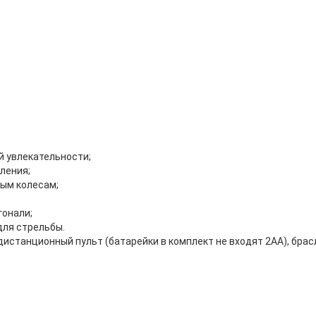
 увлекательности;
ления;
ным колесам;
;
гонали;
для стрельбы.
дистанционный пульт (батарейки в комплект не входят 2АА), брас