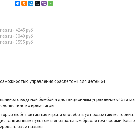
ries.ru - 4245 руб.
ries.ru - 3040 руб.
ries.ru - 3555 руб.
возможностью управления браслетом | для детей 6+
машинкой с водяной бомбой и дистанционным управлением! Эта м
овольствия во время игры.
которые любят активные игры, и способствует развитию моторики
истанционным пультом и специальным браслетом-часами. Благо
ировать свои навыки.