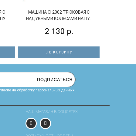
Я С
МАШИНА СI 2002 ТРЮКОВАЯ С
МАШИНА 
...
НАДУВНЫМИ КОЛЕСАМИ НА ПУ...
КОНСТРУКТО
2 130 р.
1
В КОРЗИНУ
В
ПОДПИСАТЬСЯ
гласие на
обработку персональных данных.
НАШ МАГАЗИН В СОЦСЕТЯХ
ВОЗМОЖНОСТЬ ОПЛАТЫ