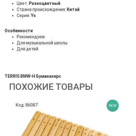
Цвет:
Разноцветный
Страна происхождения:
Китай
Серия:
Ys
Особенности
Рекомендуем
Для музыкальной школы
Для детей
TERRIS BMW-H Бумвхакерс
ПОХОЖИЕ ТОВАРЫ
Код: 86087
К
NEW