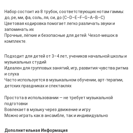
Набор состоит из 8 трубок, соответствующих нотам гаммы:
до, ре, ми, фа, соль, ля, си, до (C–D–E–F–G–A–B–C)
Цветовая кодировка помогает легко различать звуки и
запоминать их
Прочные, лёгкие и безопасные для детей. Чехол-мешок в
комплекте.
Подходит для детей от 3–4 лет, учеников начальной школы и
музыкальных студий
Идеален для групповых занятий, игр, развития чувства ритма
и слуха
Часто используется в музыкальном обучении, арт-терапии,
детских праздниках и спектаклях
Простота в использовании — не требует музыкальной
подготовки
Вовлекает в музыку через движение и игру
Можно играть как в ансамбле, так и индивидуально
Дополнительная Информация