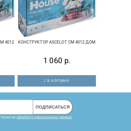
M 4012
КОНСТРУКТОР ASCELOT СM 4012 ДОМ
КОНСТРУКТОР
1 060 р.
1
В КОРЗИНУ
В
ПОДПИСАТЬСЯ
гласие на
обработку персональных данных.