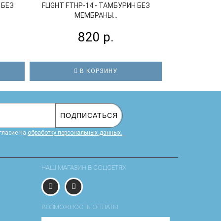
 БЕЗ
FLIGHT FTHP-14 - ТАМБУРИН БЕЗ
МАСТЕРСКАЯ С
МЕМБРАНЫ...
ТАМБУРИ
820 р.
1
В КОРЗИНУ
В
ПОДПИСАТЬСЯ
гласие на
обработку персональных данных.
НАШ МАГАЗИН В СОЦСЕТЯХ
ВОЗМОЖНОСТЬ ОПЛАТЫ