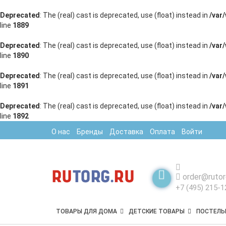
Deprecated
: The (real) cast is deprecated, use (float) instead in
/var
line
1889
Deprecated
: The (real) cast is deprecated, use (float) instead in
/var
line
1890
Deprecated
: The (real) cast is deprecated, use (float) instead in
/var
line
1891
Deprecated
: The (real) cast is deprecated, use (float) instead in
/var
line
1892
О нас
Бренды
Доставка
Оплата
Войти
order@rutor
+7 (495) 215-1
ТОВАРЫ ДЛЯ ДОМА
ДЕТСКИЕ ТОВАРЫ
ПОСТЕЛЬ