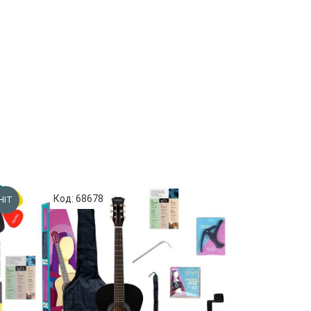
Код: 68678
Код: 86691
HIT