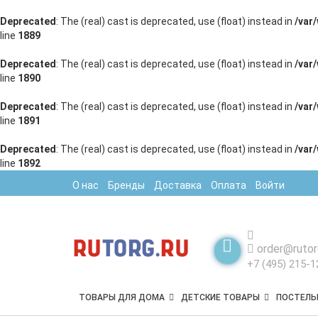
Deprecated
: The (real) cast is deprecated, use (float) instead in
/var
line
1889
Deprecated
: The (real) cast is deprecated, use (float) instead in
/var
line
1890
Deprecated
: The (real) cast is deprecated, use (float) instead in
/var
line
1891
Deprecated
: The (real) cast is deprecated, use (float) instead in
/var
line
1892
О нас
Бренды
Доставка
Оплата
Войти
order@rutor
+7 (495) 215-1
ТОВАРЫ ДЛЯ ДОМА
ДЕТСКИЕ ТОВАРЫ
ПОСТЕЛЬ