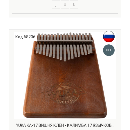
YUKA DRBTL5-10 M Турецкая дарбука размера 5' x 10'
сделана из алюминия и имеет мембрану из пластика, в
связи с чем она имеет легкий вес и позволяет
использовать барабан на улице, не боясь дождя и даже
Код 68206
снега. Таким образом, эта дарбука – идеальный пох..
HIT
YUKA KA-17 ВИШНЯ КЛЕН - КАЛИМБА 17 ЯЗЫЧКОВ...