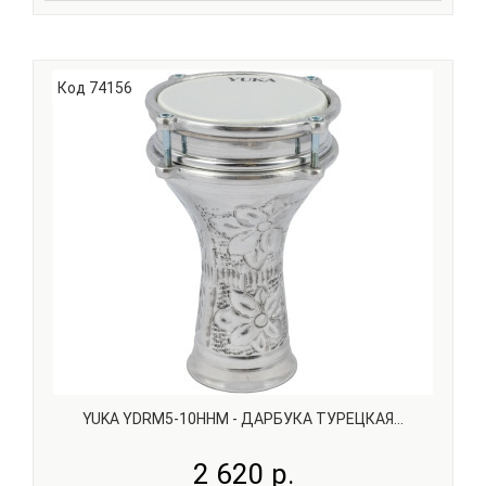
YUKA DRBTL6-12 M Турецкая дарбука размера 6' x 12'
сделана из алюминия и имеет мембрану из пластика, в
связи с чем она имеет легкий вес и позволяет
использовать барабан на улице, не боясь дождя и даже
Код 74156
снега. Таким образом, эта дарбука – идеальный по..
YUKA YDRM5-10HHM - ДАРБУКА ТУРЕЦКАЯ...
2 620 р.