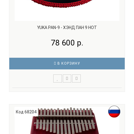
YUKA PAN-9 - ХЭНД ПАН 9 НОТ
78 600 р.
В КОРЗИНУ
Количество нот: 9 Страна происхождения: КИТАЙ
Тональность: D (ре) Цвет: серый Чехол в комплекте YUKA
PAN-9 Хэнд пан 9 нот, тональность D (ре)..
Код 68204