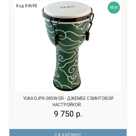
Код 84698
волокна (файберскин) обеспечивает стойкость к
NEW
климатическим изменениям и чистое, яркое
звучание. Подходи..
YUKA DJPK-08SW GR - ДЖЕМБЕ С ВИНТОВОЙ
НАСТРОЙКОЙ...
9 750 р.
В КОРЗИНУ