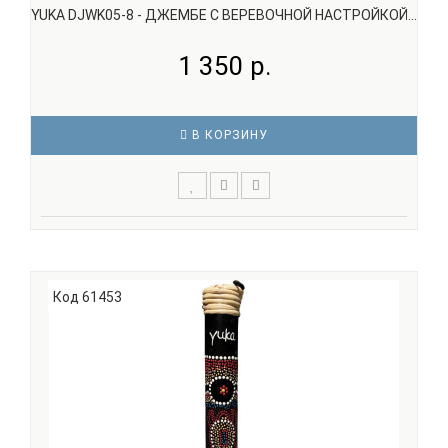
YUKA DJWK05-8 - ДЖЕМБЕ С ВЕРЕВОЧНОЙ НАСТРОЙКОЙ...
1 350 р.
В КОРЗИНУ
Джембе YUKA DJWK05-8 сделан из цельного куска
красного дерева (Mahogany), мембрана сделана из
козьей кожи. Размеры указаны примерные, поскольку
изготавливается джембе из цельного куска древесины,
Код 61453
то размер может варьироваться, особенно диаметр.
Эта м..