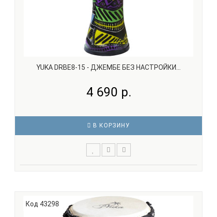
YUKA DRBE8-15 - ДЖЕМБЕ БЕЗ НАСТРОЙКИ...
4 690 р.
В КОРЗИНУ
YUKA DRBE8-15 Думбек размера 8' x 15' сделан из
синтетического волокна и имеет мембрану из пластика,
в связи с чем он имеет легкий вес и позволяет
использовать барабан на улице, не боясь дождя и даже
Код 43298
снега. Таким образом, этот думбек – идеальный похо..