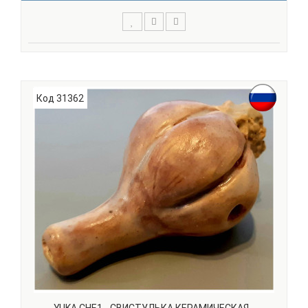
Джембе YUKA DJW0D6-12 сделан из цельного куска
красного дерева (Mahogany), мембрана сделана из
козьей кожи. Эта модель имеет небольшой размер - 12"
(30 см) в высоту, диаметр мембраны составляет - 6" (15
Код 31362
см). Сила натяжения мембраны регулируется с пом..