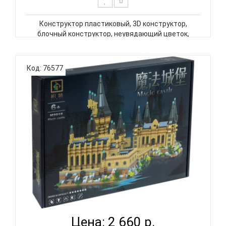
Конструктор пластиковый, 3D конструктор,
блочный конструктор, неувядающий цветок,
цветок в колбе, игривый подсолнух. Конструктор –
одна из самых полезных детских игр, развивает
мелкую моторику рук, воображение,
Код: 76577
коммуникативные навыки и пространствен..
КОНСТРУКТОР ГЛАВИГРУШКА СM 4017 ЗАМОК...
Цена: 2 660 р.