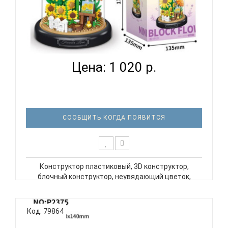
КОНСТРУКТОР ГЛАВИГРУШКА СM 4062
НЕУВЯДАЮЩИЙ ЦВЕТОК...
Цена: 1 020 р.
СООБЩИТЬ КОГДА ПОЯВИТСЯ
Конструктор пластиковый, 3D конструктор,
блочный конструктор, неувядающий цветок,
цветок в колбе, летний подсолнух. Конструктор –
одна из самых полезных детских игр, развивает
мелкую моторику рук, воображение,
Код: 79864
коммуникативные навыки и пространственн..