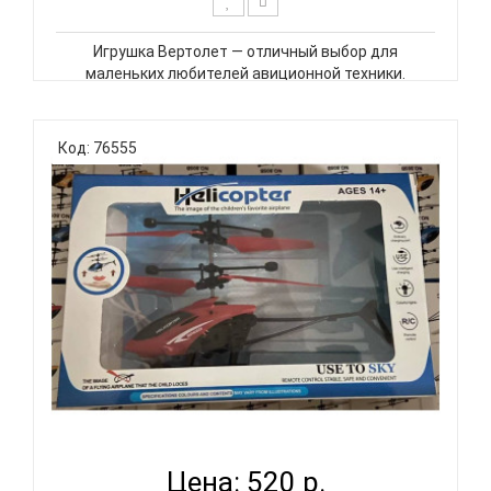
Игрушка Вертолет — отличный выбор для
маленьких любителей авиционной техники.
Вертолет имеет яркий дизайн и легко управляется.
Он может летать вверх и вниз, ВНИМАНИЕ на
вертолете есть маленькая кнопочка для запуска,
Код: 76555
без нее он не полетит! Вертолёт р..
ВЕРТОЛЕТ LA 1001 В АССОРТ ASCELOT
Цена: 520 р.