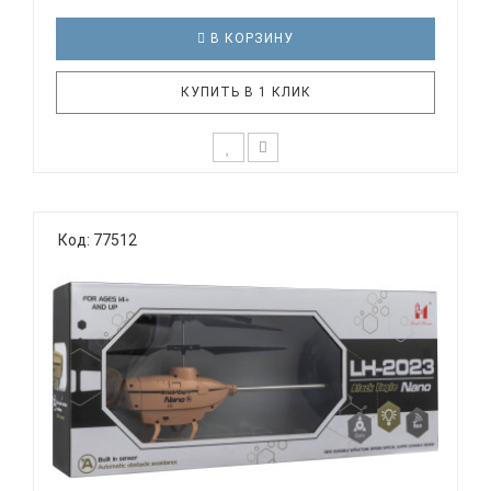
В КОРЗИНУ
КУПИТЬ В 1 КЛИК
Вертолет на пульте управления — идеальный
выбор юного пилота. Этот вертолет оснащен
Код: 77512
светодиодными огнями и имеет функцию
автоматического зависания в воздухе. Благодаря
простому и удобному пульту дистанционного
управления, ваш ребенок сможет легко упр..