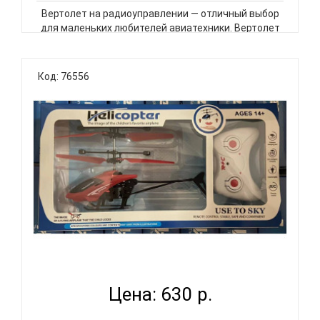
Вертолет на радиоуправлении — отличный выбор
для маленьких любителей авиатехники. Вертолет
имеет интересный дизайн и легко управляется с
помощью пульта. Он может летать вверх и вниз, а
также обходить препятствия. Вертолет
Код: 76556
заряжается через USB-порт,..
ВЕРТОЛЕТ LA 1002 НА ПУЛЬТЕ УПРАВЛЕНИЯ В
АССОРТ ASC...
Цена: 630 р.