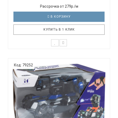
Рассрочка от 279р./м
В КОРЗИНУ
КУПИТЬ В 1 КЛИК
Машина Трюковая с надувными колесами на
пульте управления Представляем вам нашу
Код: 79252
радиоуправляемую трюковую машинку! Этот
автомобиль создан специально для маленьких
любителей скорости и адреналина, имеет
понятный пульт управления. Машинка может
двигат..