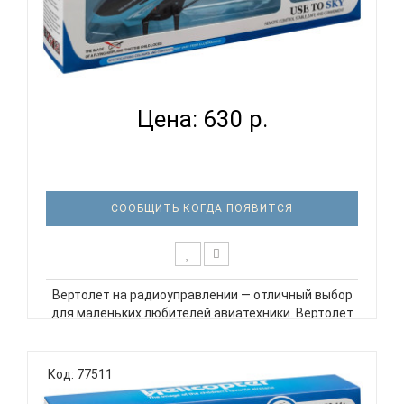
ВЕРТОЛЕТ LA 1002 НА ПУЛЬТЕ УПРАВЛЕНИЯ BL
ASCELOT...
Цена: 630 р.
СООБЩИТЬ КОГДА ПОЯВИТСЯ
Вертолет на радиоуправлении — отличный выбор
для маленьких любителей авиатехники. Вертолет
имеет интересный дизайн и легко управляется с
помощью пульта. Он может летать вверх и вниз, а
также обходить препятствия. Вертолет
Код: 77511
заряжается через USB-порт,..