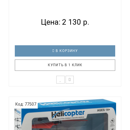
ВЕРТОЛЕТ LA 1004 2,5-КАНАЛЬНЫЙ С ДУ И
ФУНКЦИЕЙ ОБХ...
Цена: 2 130 р.
В КОРЗИНУ
КУПИТЬ В 1 КЛИК
Представляем вашему вниманию 2,5-канальный
вертолет с дистанционным управлением и
Код: 77507
функцией обхода препятствий – идеальный
подарок для маленьких пилотов и любителей
авиатехники! Этот радиоуправляемый вертолет
оснащен функцией обхода препятствий и встр..