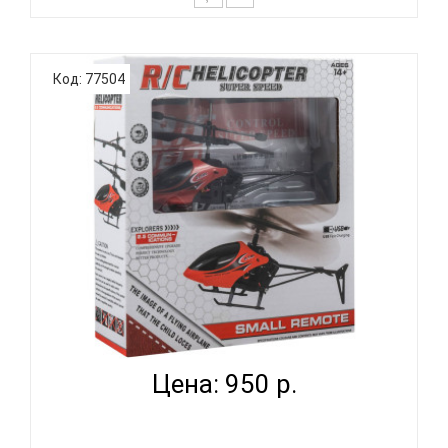
Машина Трюковая с надувными колесами на
пульте управления Представляем вам нашу
Код: 77504
радиоуправляемую трюковую машинку! Этот
автомобиль создан специально для маленьких
любителей скорости и адреналина, имеет
понятный пульт управления. Машинка может
двигат..
ВЕРТОЛЕТ LA 1000 НА ПУЛЬТЕ УПРАВЛЕНИЯ RD
ASCELOT...
Цена: 950 р.