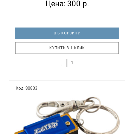
Цена: 300 р.
В КОРЗИНУ
КУПИТЬ В 1 КЛИК
Уменьшенная губная гармошка EASTTOP DF8
отлично подойдет для подарка другу музыканту. В
Код: 80833
комплекте подвес на шею с бусинами и
пластиковый кейс для хранения. Технические
характеристики: Диатоническая губная гармоника
Количество отверстий: 8 Колич..