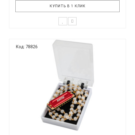
КУПИТЬ В 1 КЛИК
Губная гармошка EASTTOP DF4S выполнена в виде
брелока для ключей. Отлично подойдет для
Код: 78826
подарка другу музыканту. Технические
характеристики: Диатоническая губная гармоника
Количество отверстий: 4 Количество язычков: 8
Платы: медь (0,9 мм) Мате..
EASTTOP DF8 - ГУБНАЯ ГАРМОНИКА
УМЕНЬШЕННАЯ...