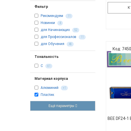
Фильтр
К
Рекомендуем
11
Новинки
4
для Начинающих
52
Диатониче
для Профессионалов
11
изогнутым
для Обучения
46
14 BK То
Код: 745
Количеств
Тональность
медь Ко
корпуса
C
61
черный Уп
SW10
Материал корпуса
Алюминий
+1
Пластик
Ещё параметры
BEE DF24-1