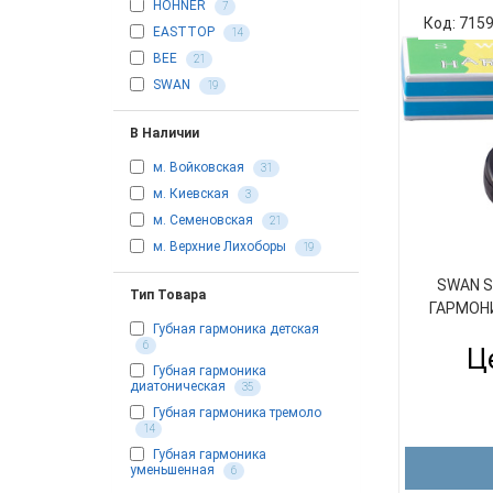
HOHNER
7
Код: 715
EASTTOP
14
BEE
21
SWAN
19
В Наличии
м. Войковская
31
м. Киевская
3
м. Семеновская
21
м. Верхние Лихоборы
19
SWAN S
Тип Товара
ГАРМОНИ
Губная гармоника детская
6
Це
Губная гармоника
диатоническая
35
Губная гармоника тремоло
14
Губная гармоника
уменьшенная
6