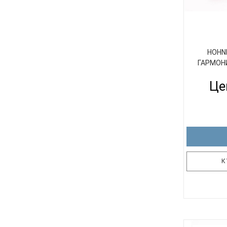
HOHNE
ГАРМОНИ
Це
К
На протяже
Hohner 