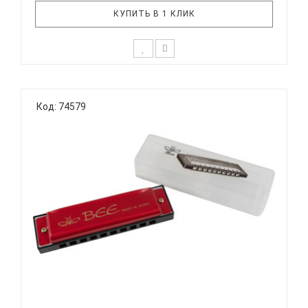
КУПИТЬ В 1 КЛИК
На протяжении многих лет компания Hohner
участвует в программах музыкального
Код: 74579
образования. Для того, чтобы помочь детям
дошкольного возраста изучить фундаментальные
основы музыки и заложить базис для будущего
обучения, были разработаны гармошки серии ..
BEE DF10A-1 RED - ГУБНАЯ ГАРМОНИКА
ДИАТОНИЧЕСКАЯ...