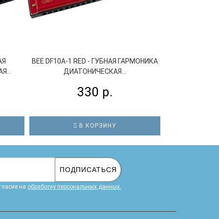
АЯ
BEE DF10A-1 RED - ГУБНАЯ ГАРМОНИКА
HOHNER M
...
ДИАТОНИЧЕСКАЯ...
ГАРМОНИКА 
330 р.
1
В КОРЗИНУ
В
ПОДПИСАТЬСЯ
гласие на
обработку персональных данных.