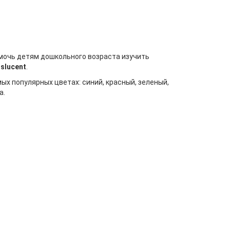
омочь детям дошкольного возраста изучить
slucent
.
х популярных цветах: синий, красный, зеленый,
а.