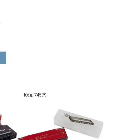
.
Код: 74579
Код: 65411