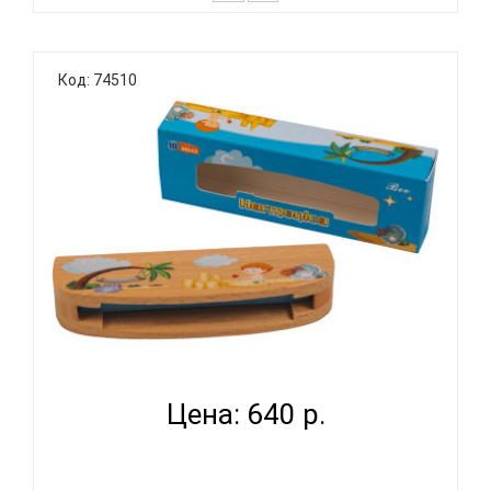
Тремоло губная гармоника SWAN SW20
Тональность: C (До мажор) Количество
Код: 74510
отверстий: 20 Язычки: медь Корпус: пластик
Крышки корпуса: нержавеющая сталь Упаковка:
картонная коробка SWAN SW20 гармошка губная
тремоло, До мажор, 20/20 от..
BEE DF10W B - ГУБНАЯ ГАРМОНИКА ТРЕМОЛО...
Цена: 640 р.