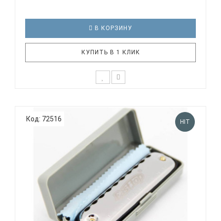
В КОРЗИНУ
КУПИТЬ В 1 КЛИК
Диатоническая губная гармоника SWAN SW1020-3-
BK Тональность: C (До мажор) Количество
Код: 72516
отверстий: 10 Язычки: медь Корпус: пластик
HIT
Крышки корпуса: хромированные Цвет: черный
Упаковка: картонная SWAN SW1020-3-BK
диатоническая губная гармошка, ..