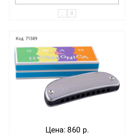
На протяжении многих лет компания Hohner
участвует в программах музыкального
Код: 71589
образования. Для того, чтобы помочь детям
дошкольного возраста изучить фундаментальные
основы музыки и заложить базис для будущего
обучения, были разработаны гармошки серии ..
SWAN SW1020 15 - ГУБНАЯ ГАРМОНИКА
ДИАТОНИЧЕСКАЯ...
Цена: 860 р.