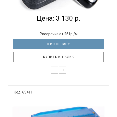
EASTTOP LUCKY 10 BLACK COMB - ГУБНАЯ
ГАРМОНИКА ДИА...
Цена: 3 130 р.
Рассрочка от 261р./м
В КОРЗИНУ
КУПИТЬ В 1 КЛИК
Блюзовая губная гармоника c 10 отверстиями
EASTTOP LUCKY 10 BLACK СOMBТехнические
Код: 65411
характеристики: Количество отверстий: 10 Строй:
диатонический (Richter) Материал корпуса:
черный пластик Материал крышек: нержавеющая
сталь Материал язычков: фос..