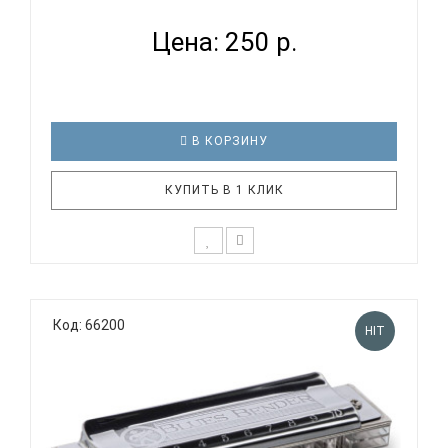
Цена: 250 р.
В КОРЗИНУ
КУПИТЬ В 1 КЛИК
Губная гармошка EASTTOP DF4S выполнена в виде
брелока для ключей. Отлично подойдет для
Код: 66200
подарка другу музыканту. Технические
HIT
характеристики: Диатоническая губная гармоника
Количество отверстий: 4 Количество язычков: 8
Платы: медь (0,9 мм) Мате..