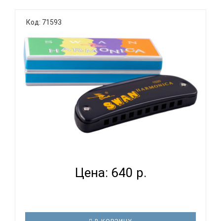
На протяжении многих лет компания Hohner
участвует в программах музыкального
Код: 71593
образования. Для того, чтобы помочь детям
дошкольного возраста изучить фундаментальные
основы музыки и заложить базис для будущего
обучения, были разработаны гармошки серии ..
SWAN SW1020-16 BK - ГУБНАЯ ГАРМОНИКА
ДИАТОНИЧЕСКАЯ...
Цена: 640 р.