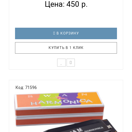
Цена: 450 р.
В КОРЗИНУ
КУПИТЬ В 1 КЛИК
Технические характеристики: Диатоническая
губная гармоника Строй: Richter Количество
Код: 71596
отверстий: 10 Платы: медь Язычки: 20, медь
Корпус: ABS пластик, черный Материал крышек:
нержавеющее железо Тональность: C
Пластиковый кейс EASTT..