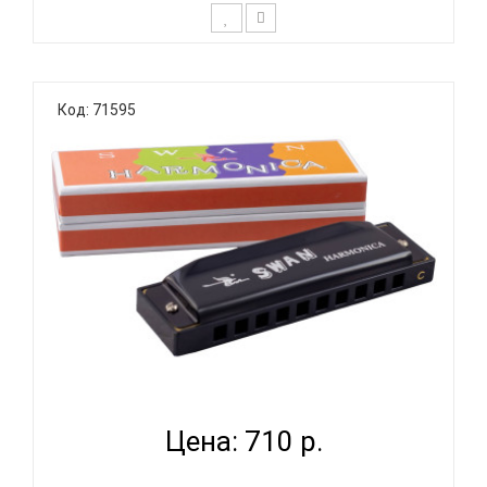
Технические характеристики: Диатоническая
губная гармоника Строй: Richter Количество
Код: 71595
отверстий: 10 Платы: медь Язычки: 20, медь
Корпус: ABS пластик, черный Материал крышки:
нержавеющая сталь Винты: латунь с железным
покрытием Тональность: ..
SWAN SW1020-3-BK - ГУБНАЯ ГАРМОНИКА
ДИАТОНИЧЕСКАЯ...
Цена: 710 р.