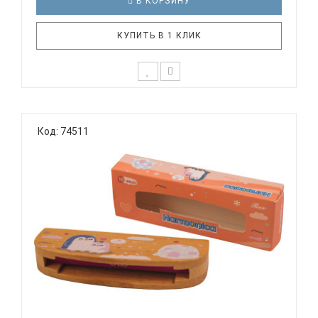
В КОРЗИНУ
КУПИТЬ В 1 КЛИК
Диатоническая губная гармоника с изогнутым
корпусом SWAN SW1020-16 BK Тональность: C (До
Код: 74511
мажор) Количество отверстий: 10 Язычки:
алюминий Корпус: пластик Крышки корпуса:
хромированные Цвет: черный Упаковка: картонная
SWAN SW1020-16-BK ди..
BEE DF10W P - ГУБНАЯ ГАРМОНИКА ТРЕМОЛО...