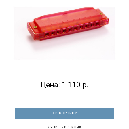
Крышки корпуса: нержавеющая сталь Картонная
коробка SWAN SW16 гармошка губная тремоло, До
мажор, 16/16 отв., 32 яз.(..
HOHNER M1110 R - ГУБНАЯ ГАРМОНИКА
ДИАТОНИЧЕСКАЯ...
Цена: 1 110 р.
В КОРЗИНУ
КУПИТЬ В 1 КЛИК