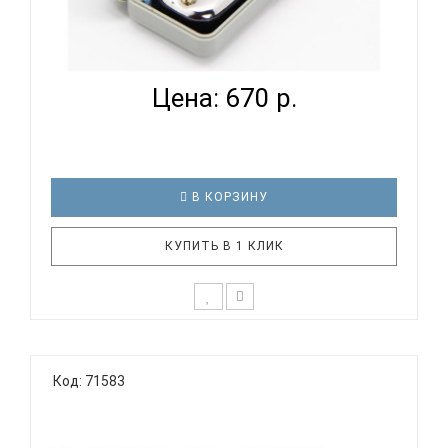
EASTTOP T10-1 C BLACK COMB - ГУБНАЯ
ГАРМОНИКА ДИАТ...
Цена: 670 р.
В КОРЗИНУ
КУПИТЬ В 1 КЛИК
Технические характеристики: Диатоническая
губная гармоника Строй: Richter Количество
Код: 71583
отверстий: 10 Платы: медь Язычки: 20, медь
Корпус: ABS пластик, черный Материал крышек:
нержавеющее железо Тональность: C
Пластиковый кейс EASTT..