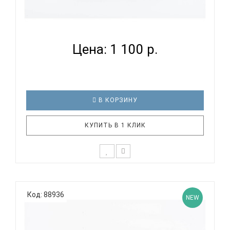
EASTTOP LUCKY 4 BLACK COMB - ГУБНАЯ
ГАРМОНИКА ДИАТ...
Цена: 1 100 р.
В КОРЗИНУ
КУПИТЬ В 1 КЛИК
Новинка 2026 года!Блюзовая губная гармоника
EASTTOP LUCKY с 4 отверстиями для всех уровней
Код: 88936
музыкантов: начинающих, профессионалов и
NEW
студентов. Блюзовая губная гармоника "Lucky 4"
разработана с использованием блюзовых гамм,
что позволяет исполнителям ..