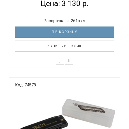
Цена: 3 130 р.
Рассрочка от 261р./м
В КОРЗИНУ
КУПИТЬ В 1 КЛИК
Блюзовая губная гармоника c 10 отверстиями
EASTTOP LUCKY 10 BLACK СOMBТехнические
Код: 74578
характеристики: Количество отверстий: 10 Строй:
диатонический (Richter) Материал корпуса:
черный пластик Материал крышек: нержавеющая
сталь Материал язычков: фос..