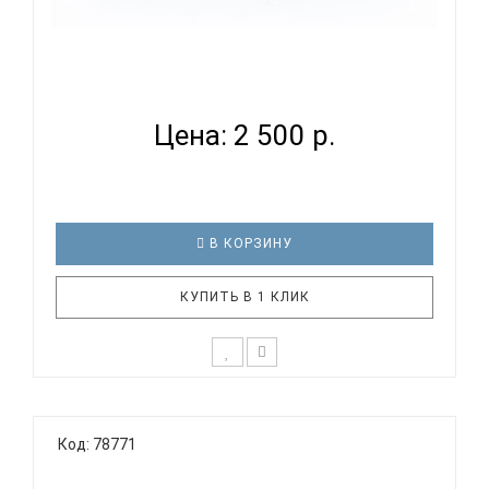
EASTTOP LUCKY 8 BLACK COMB - ГУБНАЯ
ГАРМОНИКА ДИАТ...
Цена: 2 500 р.
В КОРЗИНУ
КУПИТЬ В 1 КЛИК
Блюзовая диатоническая губная гармоника c 8
отверстиями EASTTOP LUCKY 8 BLACK COMB
Код: 78771
Технические характеристики: Количество
отверстий: 8 Строй: диатонический (Richter)
Материал корпуса: черный пластик Материал