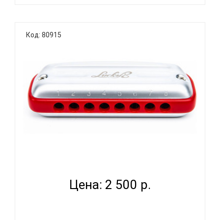
Новинка 2026 года!Блюзовая губная гармоника
EASTTOP LUCKY с 4 отверстиями для всех уровней
Код: 80915
музыкантов: начинающих, профессионалов и
студентов. Блюзовая губная гармоника "Lucky 4"
разработана с использованием блюзовых гамм,
что позволяет исполнителям ..
EASTTOP LUCKY 8 RED COMB - ГУБНАЯ ГАРМОНИКА
ДИАТОН...
Цена: 2 500 р.