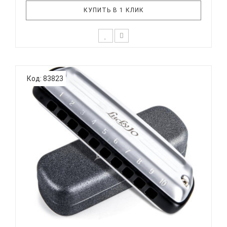
КУПИТЬ В 1 КЛИК
Технические характеристики: Диатоническая
губная гармоника Строй: Richter Количество
Код: 83823
отверстий: 10 Платы: медь Язычки: 20, медь
Корпус: ABS пластик, черный Материал крышек:
нержавеющее железо Тональность: C
Пластиковый кейс EASTT..
EASTTOP LUCKY 10 BLACK COMB - ГУБНАЯ
ГАРМОНИКА ДИА...