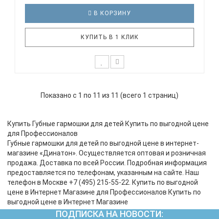
В КОРЗИНУ
КУПИТЬ В 1 КЛИК
Блюзовая губная гармоника c 8 отверстиями
EASTTOP LUCKY 8 RED COMB Технические
Показано с 1 по 11 из 11 (всего 1 страниц)
характеристики: Количество отверстий: 8 Строй:
диатонический (Richter) Материал корпуса:
красный пластик Материал крышек: нержавеющая
Купить Губные гармошки для детей Купить по выгодной цене
сталь Материал язычков: фосфо..
для Профессионалов
Губные гармошки для детей по выгодной цене в интернет-
магазине «Динатон». Осуществляется оптовая и розничная
продажа. Доставка по всей России. Подробная информация
предоставляется по телефонам, указанным на сайте. Наш
телефон в Москве +7 (495) 215-55-22. Купить по выгодной
цене в Интернет Магазине для Профессионалов Купить по
выгодной цене в Интернет Магазине
ПОДПИСКА НА НОВОСТИ: