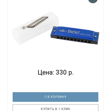
выполнена из прочного и безопасного ABS
пластика, крышки сделаны из алюминия, а винты -
из железа. Материал язычко..
BEE DF10A-1 BLUE - ГУБНАЯ ГАРМОНИКА
ДИАТОНИЧЕСКАЯ...
Цена: 330 р.
В КОРЗИНУ
КУПИТЬ В 1 КЛИК