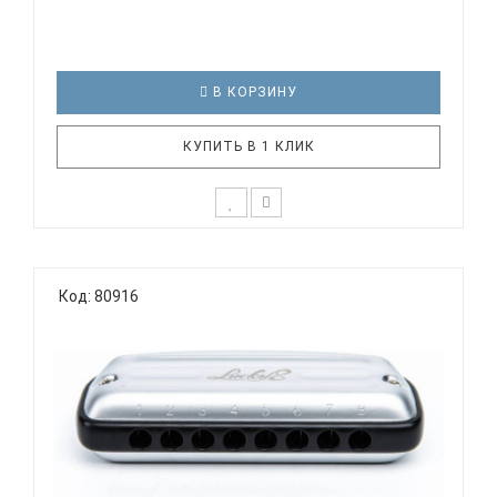
В КОРЗИНУ
КУПИТЬ В 1 КЛИК
Технические характеристики: Диатоническая
губная гармоника Строй: Richter Количество
Код: 80916
отверстий: 10 Платы: медь Язычки: 20, медь
Корпус: ABS пластик, красный Материал крышек:
нержавеющее железо Тональность: C
Пластиковый кейс EAST..