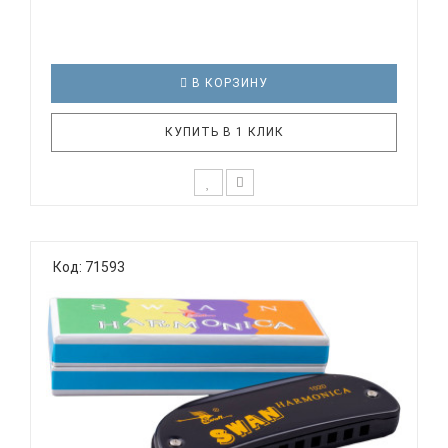
В КОРЗИНУ
КУПИТЬ В 1 КЛИК
Диатоническая губная гармоника SWAN SW1020-3-
BK Тональность: C (До мажор) Количество
Код: 71593
отверстий: 10 Язычки: медь Корпус: пластик
Крышки корпуса: хромированные Цвет: черный
Упаковка: картонная SWAN SW1020-3-BK
диатоническая губная гармошка, ..