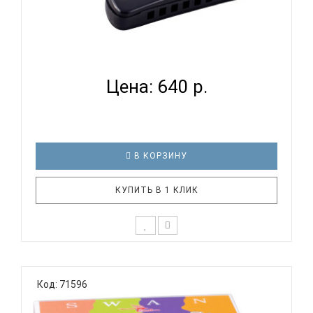
SWAN SW1020-16 BK - ГУБНАЯ ГАРМОНИКА
ДИАТОНИЧЕСКАЯ...
Цена: 640 р.
В КОРЗИНУ
КУПИТЬ В 1 КЛИК
Диатоническая губная гармоника с изогнутым
корпусом SWAN SW1020-16 BK Тональность: C (До
Код: 71596
мажор) Количество отверстий: 10 Язычки:
алюминий Корпус: пластик Крышки корпуса:
хромированные Цвет: черный Упаковка: картонная