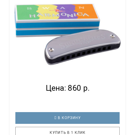
Крышки корпуса: нержавеющая сталь Картонная
коробка SWAN SW16 гармошка губная тремоло, До
мажор, 16/16 отв., 32 яз.(..
SWAN SW1020 15 - ГУБНАЯ ГАРМОНИКА
ДИАТОНИЧЕСКАЯ...
Цена: 860 р.
В КОРЗИНУ
КУПИТЬ В 1 КЛИК