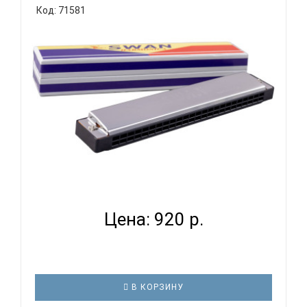
Код: 71581
отверстий: 24 Язычки: латунь Корпус: пластик
Крышки корпуса: нержавеющая сталь Упаковка:
картонная коробка SWAN SW24E гармошка губная
тремоло, До мажор, 24/2..
SWAN SW24-17 - ГУБНАЯ ГАРМОНИКА ТРЕМОЛО...
Цена: 920 р.
В КОРЗИНУ