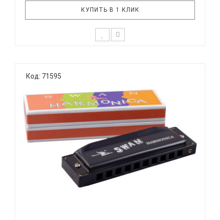
КУПИТЬ В 1 КЛИК
Тремоло губная гармоника SWAN SW16
Тональность: C (До мажор) Количество
Код: 71595
отверстий: 16 Язычки: латунь Корпус: пластик
Крышки корпуса: нержавеющая сталь Картонная
коробка SWAN SW16 гармошка губная тремоло, До
мажор, 16/16 отв., 32 яз.(..
SWAN SW1020-3-BK - ГУБНАЯ ГАРМОНИКА
ДИАТОНИЧЕСКАЯ...