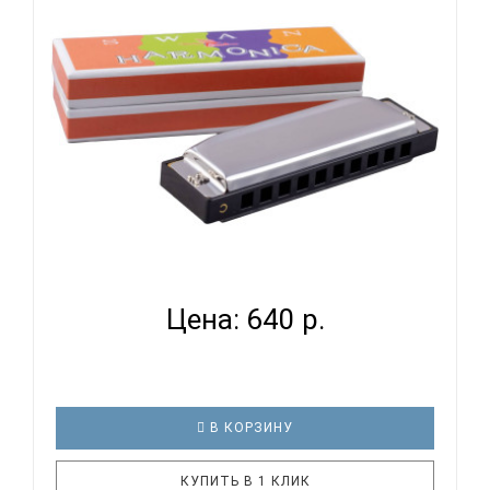
язычков: 40 Платы: алюминий Материал корпуса:
пластик Тональность: до мажор (C) Строй: Richter
Размер: 153х27х19мм Бумажна..
SWAN SW1020 - ГУБНАЯ ГАРМОНИКА
ДИАТОНИЧЕСКАЯ...
Цена: 640 р.
В КОРЗИНУ
КУПИТЬ В 1 КЛИК