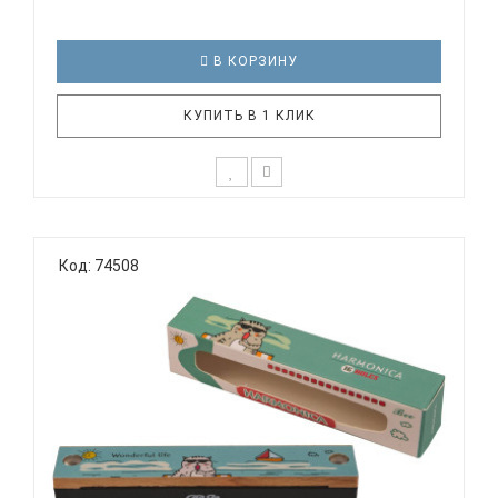
В КОРЗИНУ
КУПИТЬ В 1 КЛИК
Технические характеристики: Диатоническая
губная гармоника Строй: Richter Количество
Код: 74508
отверстий: 10 Платы: медь Язычки: 20, медь
Корпус: ABS пластик, красный Материал крышек:
нержавеющее железо Тональность: C
Пластиковый кейс EAST..