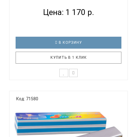
Цена: 1 170 р.
В КОРЗИНУ
КУПИТЬ В 1 КЛИК
Тремоло губная гармоника SWAN SW24-1
Тональность: C (До мажор) Количество
Код: 71580
отверстий: 24 Язычки: медь Корпус: пластик
Крышки корпуса: нержавеющая сталь Цвет:
золото Упаковка: картонная коробка SWAN SW24-1
гармошка губная тремоло, ..