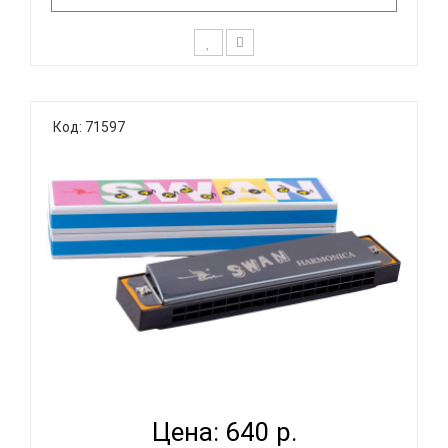
Диатоническая губная гармоника SWAN SW1020
Тональность: C (До мажор) Количество
Код: 71597
отверстий: 10 Язычки: медь Корпус: пластик
Крышки корпуса: хромированные Картонная
коробка SWAN SW1020 диатоническая губная
гармошка, До мажор, крышки сталь, язы..
SWAN SW16-1-BK - ГУБНАЯ ГАРМОНИКА ТРЕМОЛО...
Цена: 640 р.