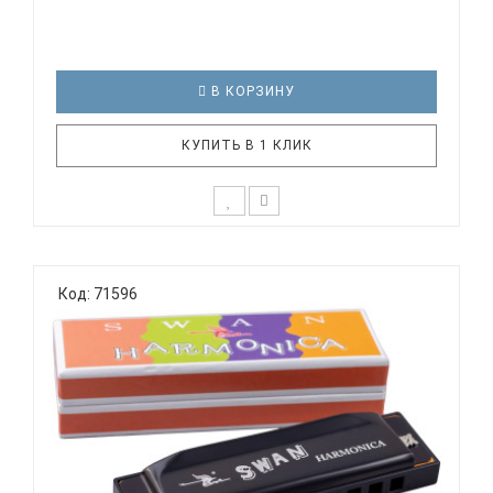
В КОРЗИНУ
КУПИТЬ В 1 КЛИК
На протяжении многих лет компания Hohner
участвует в программах музыкального
Код: 71596
образования. Для того, чтобы помочь детям
дошкольного возраста изучить фундаментальные
основы музыки и заложить базис для будущего
обучения, были разработаны гармошки серии ..