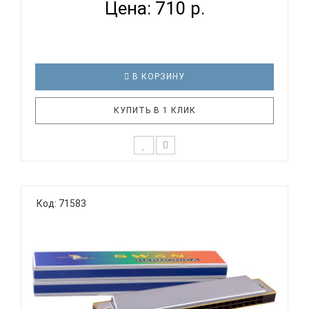
Цена: 710 р.
В КОРЗИНУ
КУПИТЬ В 1 КЛИК
Диатоническая губная гармоника SWAN SW1020-3-
BK Тональность: C (До мажор) Количество
Код: 71583
отверстий: 10 Язычки: медь Корпус: пластик
Крышки корпуса: хромированные Цвет: черный
Упаковка: картонная SWAN SW1020-3-BK
диатоническая губная гармошка, ..