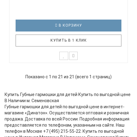
В КОРЗИНУ
КУПИТЬ В 1 КЛИК
Губная гармошка тремоло Swan SW16-1.
Технические характеристики: Тремоло губная
Показано с 1 по 21 из 21 (всего 1 страниц)
гармоника Тональность: C (До Мажор) Количество
отверстий: 16 Платы: медь Материал крышки:
нержавеющая сталь Корпус: ABS пластик черного
Купить Губные гармошки для детей Купить по выгодной цене
цвета Цвет: черный Кар..
В Наличии м. Семеновская
Губные гармошки для детей по выгодной цене в интернет-
магазине «Динатон». Осуществляется оптовая и розничная
продажа. Доставка по всей России. Подробная информация
предоставляется по телефонам, указанным на сайте. Наш
телефон в Москве +7 (495) 215-55-22. Купить по выгодной