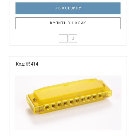
В КОРЗИНУ
КУПИТЬ В 1 КЛИК
Диатоническая губная гармошка SWAN SW1020-2
Тип: диатоническая Тональность: C (До мажор)
Код: 65414
Количество отверстий: 10 Язычки: 20,
алюминиевая пластина Корпус: пластик Крышки
корпуса: пластик Цвета: синий, красный, желтый,
зеленый Упаковка: пла..