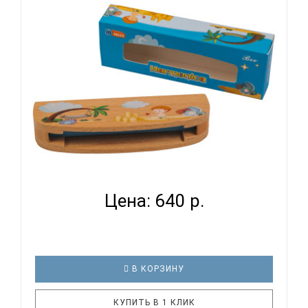
Крышки корпуса: нержавеющая сталь Упаковка:
картонная коробка SWAN SW20 гармошка губная
тремоло, До мажор, 20/20 от..
BEE DF10W B - ГУБНАЯ ГАРМОНИКА ТРЕМОЛО...
Цена: 640 р.
В КОРЗИНУ
КУПИТЬ В 1 КЛИК