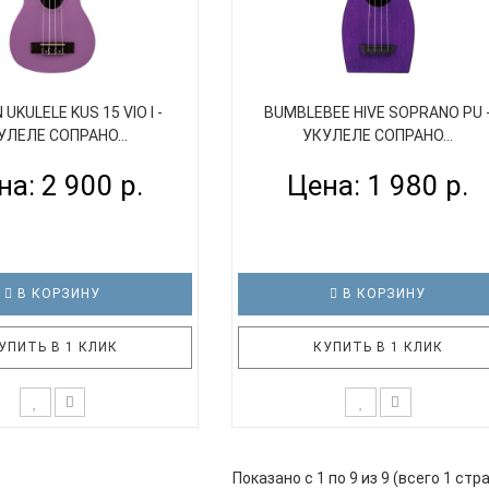
UKULELE KUS 15 VIO I -
BUMBLEBEE HIVE SOPRANO PU 
УЛЕЛЕ СОПРАНО...
УКУЛЕЛЕ СОПРАНО...
на: 2 900 р.
Цена: 1 980 р.
В КОРЗИНУ
В КОРЗИНУ
УПИТЬ В 1 КЛИК
КУПИТЬ В 1 КЛИК
ле VESTON KUS VIO I
BUMBLEBEE Hive Soprano PU -
кже прекрасным подарком
надёжный, практичный, удобный
Показано с 1 по 9 из 9 (всего 1 стр