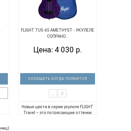
-
FLIGHT TUS-65 AMETHYST - УКУЛЕЛЕ
СОПРАНО...
Цена: 4 030 р.
СООБЩИТЬ КОГДА ПОЯВИТСЯ
Новые цвета в серии укулеле FLIGHT
Travel – это потрясающие оттенки
благородных металлов и
драгоценных камней! В этой серии
 и,
аниц)
используется абсолютно новая