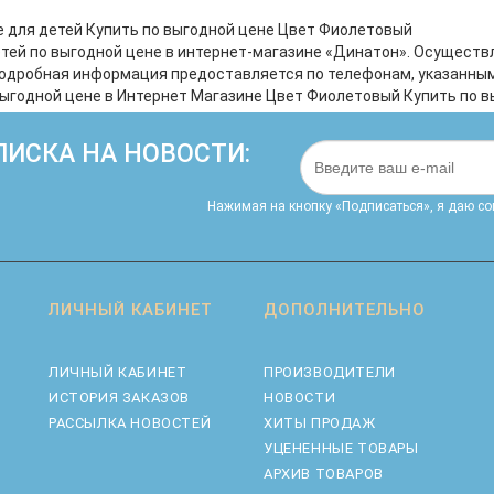
чной натуре. Легкая и
главное, доступный по цене
 укулеле – это идеальный
инструмент! Эта укулеле продол
е для детей Купить по выгодной цене Цвет Фиолетовый
путешествий. Море, закат
традиции знаменитых ученичес
етей по выгодной цене в интернет-магазине «Динатон». Осуществ
елодия этого инструмента
укулеле Дж.Чалмерса Доана,
Подробная информация предоставляется по телефонам, указанным н
озданы друг для друга.
канадского укулеле-педагога.
 выгодной цене в Интернет Магазине Цвет Фиолетовый Купить по 
 KUS 15 VIO I имеет ..
Необычная форма корпуса,
уникальная го..
ИСКА НА НОВОСТИ:
Нажимая на кнопку «Подписаться», я даю cо
ЛИЧНЫЙ КАБИНЕТ
ДОПОЛНИТЕЛЬНО
ЛИЧНЫЙ КАБИНЕТ
ПРОИЗВОДИТЕЛИ
ИСТОРИЯ ЗАКАЗОВ
НОВОСТИ
РАССЫЛКА НОВОСТЕЙ
ХИТЫ ПРОДАЖ
УЦЕНЕННЫЕ ТОВАРЫ
АРХИВ ТОВАРОВ