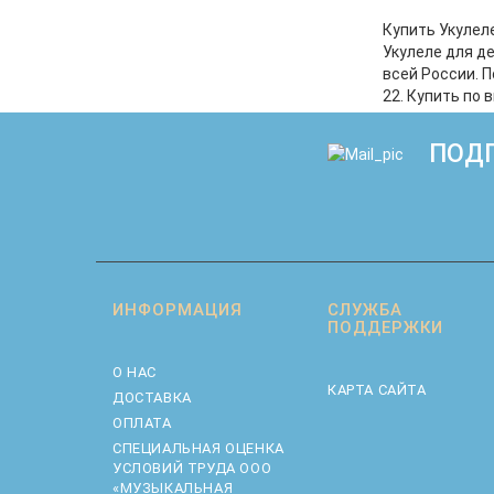
романти
компактная
Купить Укулел
выбор для 
Укулеле для д
и нежная м
всей России. 
просто с
22. Купить по
VESTON
ПОДП
ИНФОРМАЦИЯ
СЛУЖБА
ПОДДЕРЖКИ
О НАС
КАРТА САЙТА
ДОСТАВКА
ОПЛАТА
CПЕЦИАЛЬНАЯ ОЦЕНКА
УСЛОВИЙ ТРУДА ООО
«МУЗЫКАЛЬНАЯ