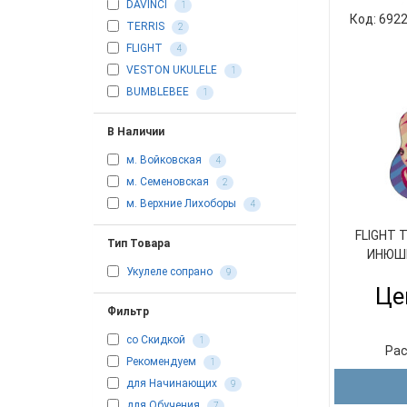
DAVINCI
1
Код: 692
TERRIS
2
FLIGHT
4
VESTON UKULELE
1
BUMBLEBEE
1
В Наличии
м. Войковская
4
м. Семеновская
2
м. Верхние Лихоборы
4
FLIGHT 
Тип Товара
ИНЮШИ
Укулеле сопрано
9
Це
Фильтр
со Скидкой
1
Рас
Рекомендуем
1
для Начинающих
9
для Обучения
7