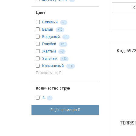
К
Цвет
Бежевый
+3
Белый
+16
Именная
Бордовый
+1
блогера-
Голубой
+25
Инюшино
Код: 597
Желтый
+8
укулеле F
Зеленый
+16
российским
Коричневый
+10
новой 
Показать все
Встречайте
вместе с
Количество струн
4
9
Ещё параметры
TERRIS 