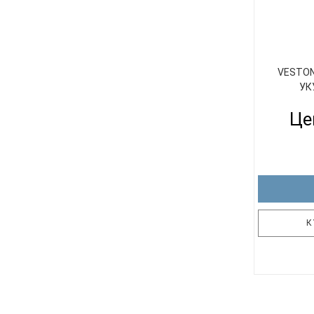
VESTON 
УК
Це
К
Укуле
станет та