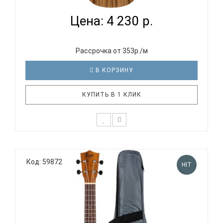
Цена: 4 230 р.
Рассрочка от 353р./м
В КОРЗИНУ
КУПИТЬ В 1 КЛИК
Укулеле VESTON KUC100 AC - этот инструмент в
размере концерт произведен в Индонезии.
Код: 59872
Верхняя дека и корпус, изготовленные из акации,
HIT
придают звуку мягкость и глубину. Инструмент
натурального цвета с матовой отделкой,
структура дерева на каждом инстр..