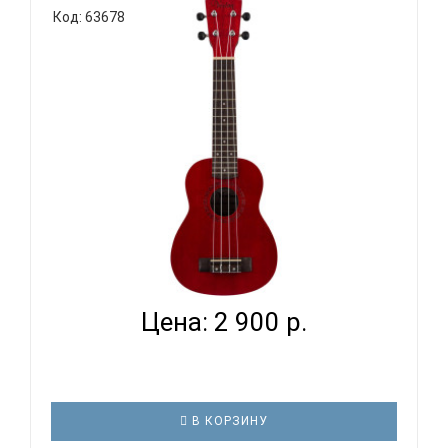
Код: 63678
FLIGHT - Natural. Эта укулеле сделана из
индонезийского тика. Помимо того, что это просто
невероятно красивое дерево с полосатой
текстурой, оно обладает потрясающ..
VESTON UKULELE KUS 15 RD I - УКУЛЕЛЕ СОПРАНО...
Цена: 2 900 р.
В КОРЗИНУ