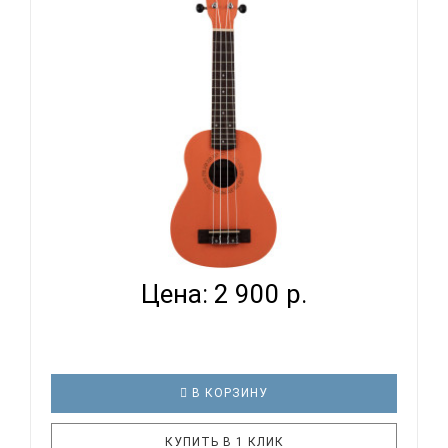
путешествий. Море, закат и нежная мелодия этого
инструмента просто созданы друг для друга.
VESTON KUS 15BK I имеет стандар..
VESTON UKULELE KUS 15 OR I - УКУЛЕЛЕ СОПРАНО...
Цена: 2 900 р.
В КОРЗИНУ
КУПИТЬ В 1 КЛИК