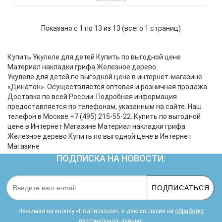
Укулеле VESTON KUS100 DESERT размера сопрано
цвета санберст. Яркая солнечная укулеле, которая
Показано с 1 по 13 из 13 (всего 1 страниц)
никого не оставит равнодушным! Легкая и
компактная укулеле – идеальный выбор для
путешествий. Море, закат и нежная мелодия этого
Купить Укулеле для детей Купить по выгодной цене
инструмента просто создан..
Материал накладки грифа Железное дерево
Укулеле для детей по выгодной цене в интернет-магазине
«Динатон». Осуществляется оптовая и розничная продажа.
Доставка по всей России. Подробная информация
предоставляется по телефонам, указанным на сайте. Наш
телефон в Москве +7 (495) 215-55-22. Купить по выгодной
цене в Интернет Магазине Материал накладки грифа
Железное дерево Купить по выгодной цене в Интернет
Магазине
ПОДПИСКА НА НОВОСТИ:
ПОДПИСАТЬСЯ
Нажимая на кнопку «Подписаться», я даю cогласие на
обработку
персональных данных.