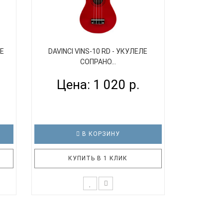
ЛЕ
DAVINCI VINS-10 RD - УКУЛЕЛЕ
СОПРАНО...
Цена: 1 020 р.
В КОРЗИНУ
КУПИТЬ В 1 КЛИК
 из
DaVinci VINS-10 RD – укулеле яркого
ке у
красного цвета Технические