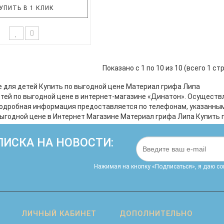
УПИТЬ В 1 КЛИК
 VINS-10 SLD – укулеле
 ядерного зеленого цвета
Показано с 1 по 10 из 10 (всего 1 ст
е характеристики: Размер
(сопрано) Верхняя дека –
е для детей Купить по выгодной цене Материал грифа Липа
пус – липа Гриф – липа
етей по выгодной цене в интернет-магазине «Динатон». Осуществ
 на гриф – липа Цвет –
Подробная информация предоставляется по телефонам, указанным н
INCI VINS-10SLD - укулел..
 выгодной цене в Интернет Магазине Материал грифа Липа Купить 
ИСКА НА НОВОСТИ:
Нажимая на кнопку «Подписаться», я даю cо
ЛИЧНЫЙ КАБИНЕТ
ДОПОЛНИТЕЛЬНО