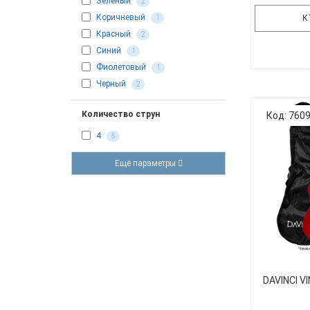
Зеленый
2
Коричневый
К
1
Красный
2
Синий
1
Фиолетовый
1
Комплект д
Черный
2
сопрано
чехол. Кор
Количество струн
Код: 760
полностью 
4
5
липы. Уст
колк
Ещё параметры
стабильнос
итальян
DAVINCI V