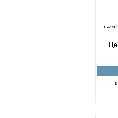
DAVINCI
Це
К
Иногда та
города и ок