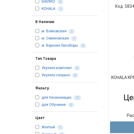
DAVINCI
9
Код: 583
KOHALA
1
В Наличии
м. Войковская
2
м. Семеновская
1
м. Верхние Лихоборы
4
Тип Товара
Укулеле комплект
4
Укулеле сопрано
6
KOHALA KP
Фильтр
Це
для Начинающих
10
для Обучения
6
Рас
Цвет
Желтый
1