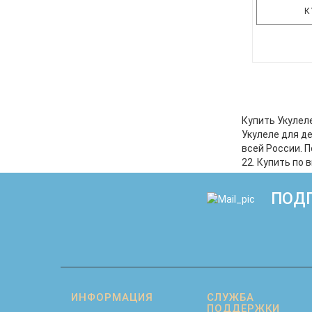
К
DaVinci
дерзкого и
Технически
– soprano 
Купить Укулел
липа Кор
Укулеле для д
Накладка
всей России. 
зеленый DAV
22. Купить по
ПОДП
ИНФОРМАЦИЯ
СЛУЖБА
ПОДДЕРЖКИ