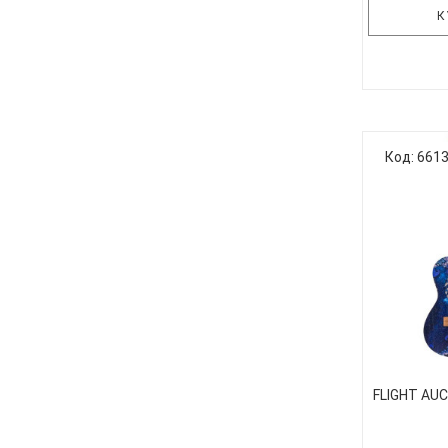
К
Модель Fl
укулеле р
дека 
Код: 661
разновид
сапеле. 
укулел
ка
предопреде
FLIGHT AU