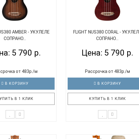
US380 AMBER - УКУЛЕЛЕ
FLIGHT NUS380 CORAL - УКУЛЕ
СОПРАНО...
СОПРАНО...
на: 5 790 р.
Цена: 5 790 р.
срочка от 483р./м
Рассрочка от 483р./м
В КОРЗИНУ
В КОРЗИНУ
УПИТЬ В 1 КЛИК
КУПИТЬ В 1 КЛИК
ght NUS380 AMBER санберст
Модель Flight NUS380 CORAL кра
азмера сопрано. Верхняя
укулеле размера сопрано. Верх