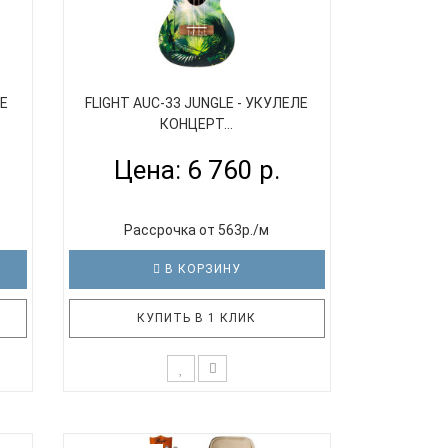
ЛЕ
FLIGHT AUC-33 JUNGLE - УКУЛЕЛЕ
КОНЦЕРТ...
Цена: 6 760 р.
Рассрочка от 563р./м
В КОРЗИНУ
КУПИТЬ В 1 КЛИК
сный
FLIGHT AUC-33 Jungle - шедевр серии
няя
ART. «В джунглях, могучих