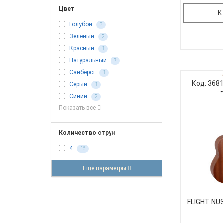
Цвет
К
Голубой
3
Зеленый
2
Красный
1
Модель Fli
Натуральный
7
черная ко
Санберст
1
хвоста. Эт
Код: 368
Серый
1
модели Fli
Синий
2
полностью
Показать все
укулеле F
выполнен 
Количество струн
4
16
Ещё параметры
FLIGHT NU