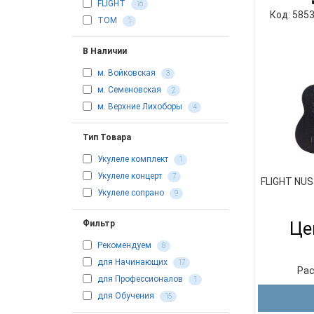
FLIGHT
16
Код: 585
TOM
1
В Наличии
м. Войковская
3
м. Семеновская
2
м. Верхние Лихоборы
4
Тип Товара
Укулеле комплект
1
Укулеле концерт
7
FLIGHT NUS
Укулеле сопрано
9
Це
Фильтр
Рекомендуем
8
для Начинающих
17
Рас
для Профессионалов
1
для Обучения
15