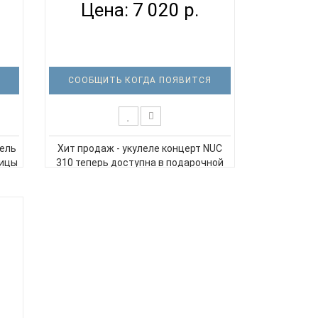
Цена: 7 020 р.
СООБЩИТЬ КОГДА ПОЯВИТСЯ
дель
Хит продаж - укулеле концерт NUC
ницы
310 теперь доступна в подарочной
ле
цветной коробке! Кроме укулеле,
то -
внутри коробки вы найдете
фирменный чехол, мини-самоучитель
и
по игре на укулеле, тюнер Flight FTC-
м
33 с цветным дисплеем. Не знаете,
что подарить на день..