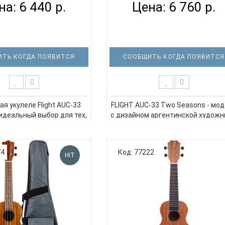
на: 6 440 р.
Цена: 6 760 р.
ТЬ КОГДА ПОЯВИТСЯ
СООБЩИТЬ КОГДА ПОЯВИТСЯ
я укулеле Flight AUC-33
FLIGHT AUC-33 Two Seasons - мо
 идеальный выбор для тех,
с дизайном аргентинской худож
ет мечтать. Мы любим
Macuco.art, где на одной укуле
ь на звезды, и хотели
представлены сразу 2 сезона: ле
ть это чувство в дизайне
это время для путешествий,
74
Код: 77222
нструмента. На пыльных
кемпинга, плавания, походов 
HIT
далеких планет останутся
теплых развлечений на свеже
следы! Концертная ..
воздухе; зима – время акти..