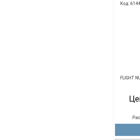
дека 
Код: 614
разновид
сапеле. 
укулел
ка
предопреде
FLIGHT N
Це
Рас