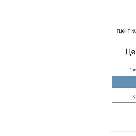
FLIGHT N
Це
Рас
К
Модель Fli
укулеле р