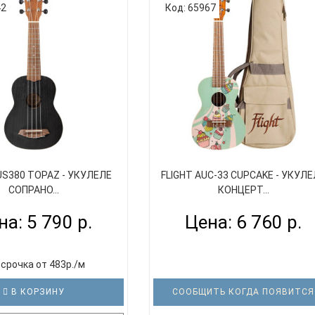
и корпус сделаны из
дека и корпус сделаны из
42
Код: 65967
ности красного дерева -
разновидности красного дерева
Создатели наградили эту
сапеле. Создатели наградили э
е уникальным набором
укулеле уникальным набором
честв, буквально
качеств, буквально
лившим ее популярность.
предопределившим ее популярно
Глубокий зв..
Глубокий зву..
US380 TOPAZ - УКУЛЕЛЕ
FLIGHT AUC-33 CUPCAKE - УКУЛ
СОПРАНО...
КОНЦЕРТ...
на: 5 790 р.
Цена: 6 760 р.
срочка от 483р./м
В КОРЗИНУ
СООБЩИТЬ КОГДА ПОЯВИТСЯ