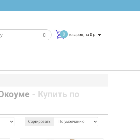
0
товаров, на 0 р.
 Окоуме
- Купить по
Сортировать: