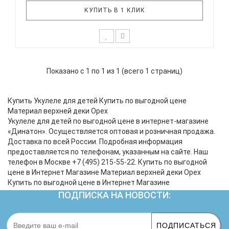
КУПИТЬ В 1 КЛИК
Укулеле из пластика? Реальная фантастика! И
пусть унылые стереотипы из прошлых веков
Показано с 1 по 1 из 1 (всего 1 страниц)
бормочут, что пластиковые укулеле – это
дешевый, низкокачественный заменитель
“настоящего инструмента”. Вот вам FLIGHT TUS 50
Купить Укулеле для детей Купить по выгодной цене
бесстрашно созданная из пластика укуле..
Материал верхней деки Орех
Укулеле для детей по выгодной цене в интернет-магазине
«Динатон». Осуществляется оптовая и розничная продажа.
Доставка по всей России. Подробная информация
предоставляется по телефонам, указанным на сайте. Наш
телефон в Москве +7 (495) 215-55-22. Купить по выгодной
цене в Интернет Магазине Материал верхней деки Орех
Купить по выгодной цене в Интернет Магазине
ПОДПИСКА НА НОВОСТИ:
ПОДПИСАТЬСЯ