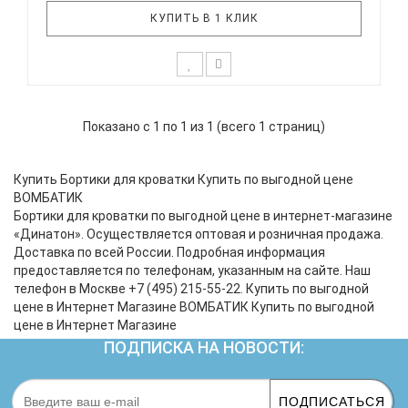
КУПИТЬ В 1 КЛИК
Уникальный комплект постельного белья
ВОМБАТИК можно смело назвать 3 в 1. Он
Показано с 1 по 1 из 1 (всего 1 страниц)
настолько универсальный, что, купив его вы не
захотите покупать простой комплект. В состав
входит 12 подушек бортиков на молнии + 2
Купить Бортики для кроватки Купить по выгодной цене
универсальный валика на молнии. Способы ..
ВОМБАТИК
Бортики для кроватки по выгодной цене в интернет-магазине
«Динатон». Осуществляется оптовая и розничная продажа.
Доставка по всей России. Подробная информация
предоставляется по телефонам, указанным на сайте. Наш
телефон в Москве +7 (495) 215-55-22. Купить по выгодной
цене в Интернет Магазине ВОМБАТИК Купить по выгодной
цене в Интернет Магазине
ПОДПИСКА НА НОВОСТИ:
ПОДПИСАТЬСЯ