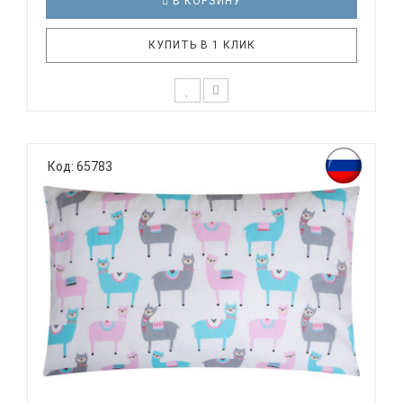
В КОРЗИНУ
КУПИТЬ В 1 КЛИК
К выбору постельного белья для ребенка каждый
родитель подходит очень основательно. Ведь
Код: 65783
ребенок большую часть времени проводит в
кровати. И натуральность тканей, нежный и
веселый рисунок, высокая устойчивость к частым
стиркам – очень важные параметр..
ВОМБАТИК CLASSIC COLLECTION ЛАМЫ -
НАВОЛОЧКА...