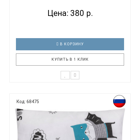
Цена: 380 р.
В КОРЗИНУ
КУПИТЬ В 1 КЛИК
К выбору постельного белья для ребенка каждый
родитель подходит очень основательно. Ведь
Код: 68475
ребенок большую часть времени проводит в
кровати. И натуральность тканей, нежный и
веселый рисунок, высокая устойчивость к частым
стиркам – очень важные параметр..