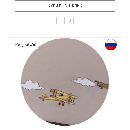
КУПИТЬ В 1 КЛИК
К выбору постельного белья для ребенка каждый
родитель подходит очень основательно. Ведь
Код: 68490
ребенок большую часть времени проводит в
кровати. И натуральность тканей, нежный и
веселый рисунок, высокая устойчивость к частым
стиркам – очень важные параметр..
ВОМБАТИК CLASSIC COLLECTION САМОЛЕТЫ -
ПРОСТЫНЯ НА...