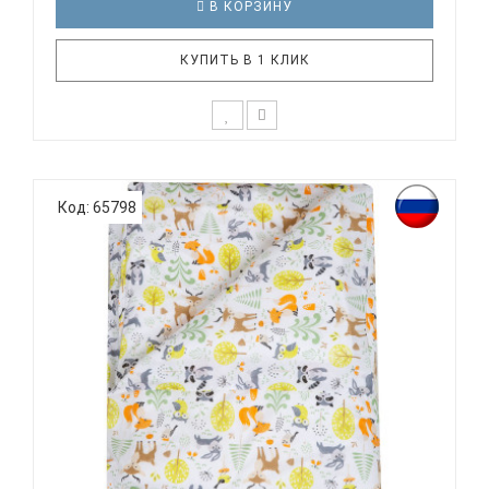
В КОРЗИНУ
КУПИТЬ В 1 КЛИК
К выбору постельного белья для ребенка каждый
родитель подходит очень основательно. Ведь
Код: 65798
ребенок большую часть времени проводит в
кровати. И натуральность тканей, нежный и
веселый рисунок, высокая устойчивость к частым
стиркам – очень важные параметр..
ВОМБАТИК CLASSIC COLLECTION ЛЕСНЫЕ ЗВЕРИ -