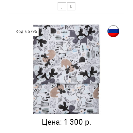
К выбору постельного белья для ребенка каждый
родитель подходит очень основательно. Ведь
Код: 65795
ребенок большую часть времени проводит в
кровати. И натуральность тканей, нежный и
веселый рисунок, высокая устойчивость к частым
стиркам – очень важные параметр..
ВОМБАТИК CLASSIC COLLECTION ИСЛАНДИЯ -
ПОДОДЕЯЛЬНИ...
Цена: 1 300 р.