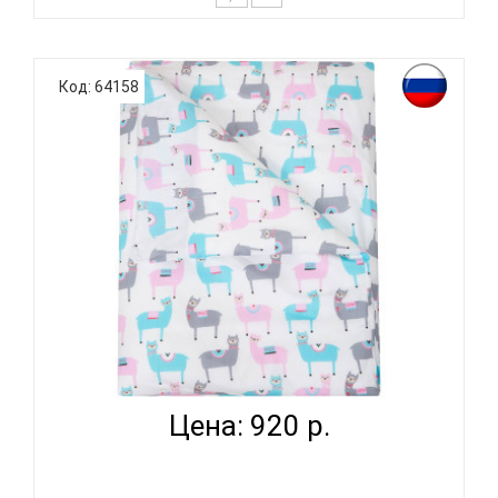
К выбору постельного белья для ребенка каждый
родитель подходит очень основательно. Ведь
Код: 64158
ребенок большую часть времени проводит в
кровати. И натуральность тканей, нежный и
веселый рисунок, высокая устойчивость к частым
стиркам – очень важные параметр..
ВОМБАТИК CLASSIC COLLECTION ЛАМЫ -
ПОДОДЕЯЛЬНИК...
Цена: 920 р.