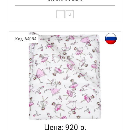
К выбору постельного белья для ребенка каждый
родитель подходит очень основательно. Ведь
Код: 64084
ребенок большую часть времени проводит в
кровати. И натуральность тканей, нежный и
веселый рисунок, высокая устойчивость к частым
стиркам – очень важные параметр..
ВОМБАТИК CLASSIC COLLECTION БАЛЕРИНЫ -
ПОДОДЕЯЛЬНИ...
Цена: 920 р.