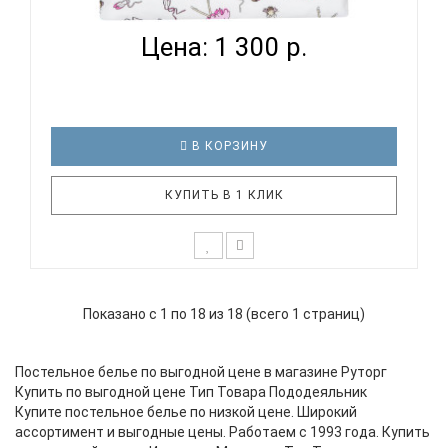
ПОДОДЕЯЛЬНИ...
Цена: 1 300 р.
В КОРЗИНУ
КУПИТЬ В 1 КЛИК
К выбору постельного белья для ребенка каждый
родитель подходит очень основательно. Ведь
Показано с 1 по 18 из 18 (всего 1 страниц)
ребенок большую часть времени проводит в
кровати. И натуральность тканей, нежный и
веселый рисунок, высокая устойчивость к частым
Постельное белье по выгодной цене в магазине Руторг
стиркам – очень важные параметр..
Купить по выгодной цене Тип Товара Пододеяльник
Купите постельное белье по низкой цене. Широкий
ассортимент и выгодные цены. Работаем с 1993 года. Купить