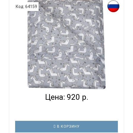
родитель подходит очень основательно. Ведь
Код: 64159
ребенок большую часть времени проводит в
кровати. И натуральность тканей, нежный и
веселый рисунок, высокая устойчивость к частым
стиркам – очень важные параметр..
ВОМБАТИК CLASSIC COLLECTION ЕДИНОРОЖКИ -
ПОДОДЕЯЛЬ...
Цена: 920 р.
В КОРЗИНУ