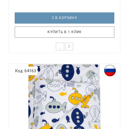
В КОРЗИНУ
КУПИТЬ В 1 КЛИК
К выбору постельного белья для ребенка каждый
родитель подходит очень основательно. Ведь
Код: 64163
ребенок большую часть времени проводит в
кровати. И натуральность тканей, нежный и
веселый рисунок, высокая устойчивость к частым
стиркам – очень важные параметр..