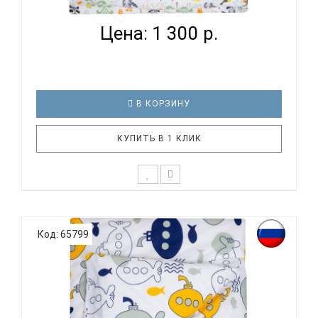
ПОДОДЕЯ...
Цена: 1 300 р.
В КОРЗИНУ
КУПИТЬ В 1 КЛИК
К выбору постельного белья для ребенка каждый
родитель подходит очень основательно. Ведь
Код: 65799
ребенок большую часть времени проводит в
кровати. И натуральность тканей, нежный и
веселый рисунок, высокая устойчивость к частым
стиркам – очень важные параметр..