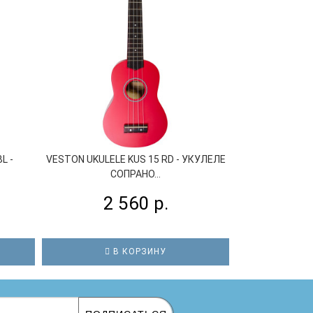
L -
VESTON UKULELE KUS 15 RD - УКУЛЕЛЕ
FLIGHT NUS31
СОПРАНО...
2 560 р.
5
В КОРЗИНУ
В