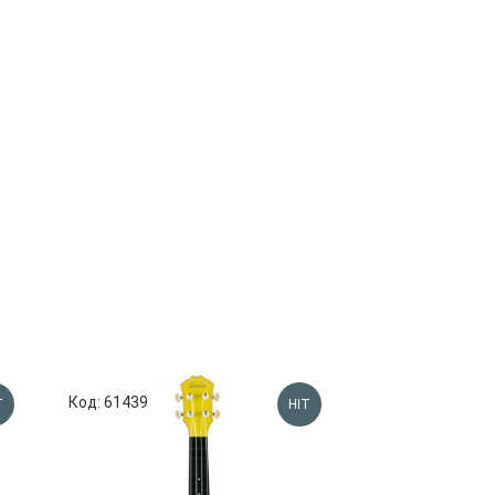
Код: 61439
Код: 68989
T
HIT