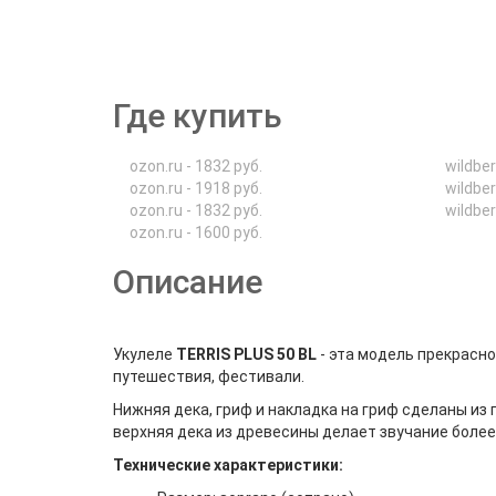
Где купить
ozon.ru - 1832 руб.
wildber
ozon.ru - 1918 руб.
wildber
ozon.ru - 1832 руб.
wildber
ozon.ru - 1600 руб.
Описание
Укулеле
TERRIS PLUS 50 BL
- эта модель прекрасно
путешествия, фестивали.
Нижняя дека, гриф и накладка на гриф сделаны из 
верхняя дека из древесины делает звучание бол
Технические характеристики: