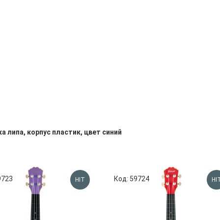
ка липа, корпус пластик, цвет синий
9723
Код: 59724
HIT
HI