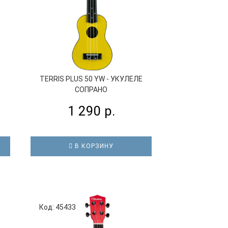
Е
TERRIS PLUS 50 YW - УКУЛЕЛЕ
TERRIS PLUS 
СОПРАНО
СО
1 290 р.
1 2
В КОРЗИНУ
В К
Код: 45433
Код: 36816