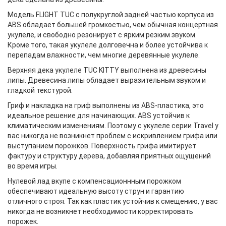
Модель FLIGHT TUC с полукруглой задней частью корпуса из
АBS обладает большей громкостью, чем обычная концертная
укулеле, и свободно резонирует с ярким резким звуком.
Кроме того, такая укулеле долговечна и более устойчива к
перепадам влажности, чем многие деревянные укулеле.
Верхняя дека укулеле TUC KITTY выполнена из древесины
липы. Древесина липы обладает выразительным звуком и
гладкой текстурой.
Гриф и накладка на гриф выполнены из ABS-пластика, это
идеальное решение для начинающих. ABS устойчив к
климатическим изменениям. Поэтому с укулеле серии Travel у
вас никогда не возникнет проблем с искривлением грифа или
выступанием порожков. Поверхность грифа имитирует
фактуру и структуру дерева, добавляя приятных ощущений
во время игры.
Нулевой лад вкупе с компенсационнным порожком
обеспечивают идеальную высоту струн и гарантию
отличного строя. Так как пластик устойчив к смещению, у вас
никогда не возникнет необходимости корректировать
порожек.