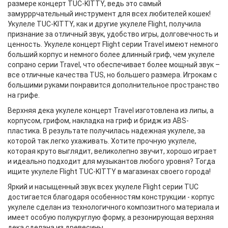
размере концерт TUC-KITTY, ведь это самый
замурррчательный инструмент для всех любителей кошек!
Укулеле TUC-KITTY, как и другие укулеле Flight, получила
признание за отличный звук, удобство игры, долговечность и
ценность. Укулеле концерт Flight серии Travel имеют немного
больший корпус и немного более длинный гриф, чем укулеле
сопрано серии Travel, что обеспечивает более мощный звук –
все отличные качества TUS, но большего размера. Игрокам с
большими руками понравится дополнительное пространство
на грифе.
Верхняя дека укулеле концерт Travel изготовлена из липы, а
корпусом, грифом, накладка на гриф и бридж из ABS-
пластика. В результате получилась надежная укулеле, за
которой так легко ухаживать. Хотите прочную укулеле,
которая круто выглядит, великолепно звучит, хорошо играет
и идеально подходит для музыкантов любого уровня? Тогда
ищите укулеле Flight TUC-KITTY в магазинах своего города!
Яркий и насыщенный звук всех укулеле Flight серии TUC
достигается благодаря особенностям конструкции - корпус
укулеле сделан из технологичного композитного материала и
имеет особую полукруглую форму, а резонирующая верхняя
дека сделана из древесины.