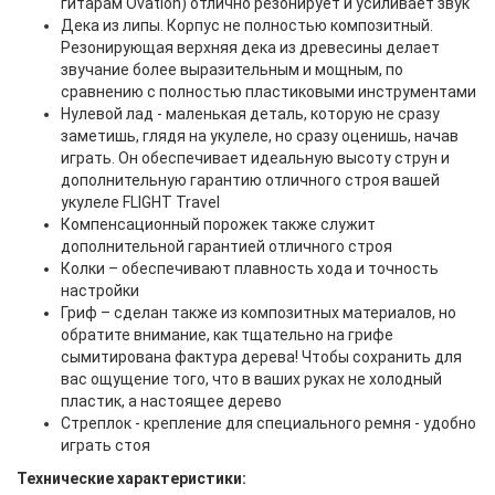
гитарам Ovation) отлично резонирует и усиливает звук
Дека из липы. Корпус не полностью композитный.
Резонирующая верхняя дека из древесины делает
звучание более выразительным и мощным, по
сравнению с полностью пластиковыми инструментами
Нулевой лад - маленькая деталь, которую не сразу
заметишь, глядя на укулеле, но сразу оценишь, начав
играть. Он обеспечивает идеальную высоту струн и
дополнительную гарантию отличного строя вашей
укулеле FLIGHT Travel
Компенсационный порожек также служит
дополнительной гарантией отличного строя
Колки – обеспечивают плавность хода и точность
настройки
Гриф – сделан также из композитных материалов, но
обратите внимание, как тщательно на грифе
сымитирована фактура дерева! Чтобы сохранить для
вас ощущение того, что в ваших руках не холодный
пластик, а настоящее дерево
Стреплок - крепление для специального ремня - удобно
играть стоя
Технические характеристики: