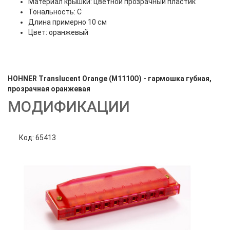
Материал крышки: цветной прозрачный пластик
Тональность: С
Длина примерно 10 см
Цвет: оранжевый
HOHNER Translucent Orange (M1110O) - гармошка губная,
прозрачная оранжевая
МОДИФИКАЦИИ
Код: 65413
Код