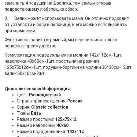
заменить 4 подушки на 2 валика, тем самым открыв
подрастающему любопышке обзор.
3. Валик может использовать мама. Он отлично подходит
от усталости и боли в пояснице, и его можно использовать
при кормлении.
Функционал валика огромный, мы перечислили только
основные преимущества.
Комплектация: пододеяльник на молнии 142х112см-1шт,
наволочка 40х60см-1шт, простыня на резинке
125х75х12см-1шт, подушки-бортики на молнии 30*30см-12шт,
валик 60х10см-2шт.
Дополнительная Информация
Цвет:
Разноцветный
Страна происхождения:
Россия
Серия:
Classic collection
Ткань:
Бязь
Размер простыни:
125х75х12
Размер наволочки:
40х60
Размер пододеяльника:
142х112