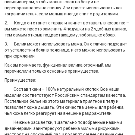
позиционером, чтобы малыш спал на боку и не
переворачивался на спинку. Или просто использовать как
«ограничитель», если малыш иногда спит с родителями.
2. Когда он станет старше и начнет вставать в кроватке –
вы можете просто заменить 4 подушки на 2 удобных валика,
тем самым открыв подрастающему любопышке обзор.
3. Валик может использовать мама. Он отлично подходит
от усталости и боли в пояснице, и его можно использовать
при кормлении.
Как вы понимаете, функционал валика огромный, мы
перечислили только основные преимущества.
Преимущества:
· Состав ткани – 100% натуральный хлопок. Все наши
изделия соответствуют Российским стандартам качества.
Постельное белье из этого материала приятное к телу и
позволяет коже дышать. Эти качества ценны для ребенка,
чья кожа легко реагирует на внешние раздражители.
· Нежные расцветки, тщательно подобранные нашими
дизайнерами, заинтересуют ребенка милыми рисунками,
настроят на спокойный лад и подарят самые сладкие сны.