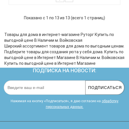
Компактный сетевой адаптер питания через USB
Небольшие размеры делают устройство
Показано с 1 по 13 из 13 (всего 1 страниц)
незаменимым в путешествиях Подходит для
розетки европейского стандарта Можно
подключить к большинству розеток Защита от
Товары для дома в интернет-магазине Руторг Купить по
перегрузки и короткого замыкания Помогает обе..
выгодной цене В Наличии м. Войковская
Широкий ассортимент товаров для дома по выгодным ценам.
Подберите товары для создания уюта у себя дома. Купить по
выгодной цене в Интернет Магазине В Наличии м. Войковская
Купить по выгодной цене в Интернет Магазине
ПОДПИСКА НА НОВОСТИ:
ПОДПИСАТЬСЯ
Нажимая на кнопку «Подписаться», я даю cогласие на
обработку
персональных данных.