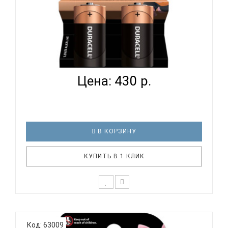
DURACELL LR14 2BL УП 2 ШТ - БАТАРЕЙКА ТИП C...
Цена: 430 р.
В КОРЗИНУ
КУПИТЬ В 1 КЛИК
DURACELL БАТАРЕЙКИ ЩЕЛОЧНЫЕ РАЗМЕРА C
БАТАРЕЙКИ DURACELL РАЗМЕРА C — ДО 40%
Код: 63009
БОЛЬШЕ ЭНЕРГИИ* *длительность работы