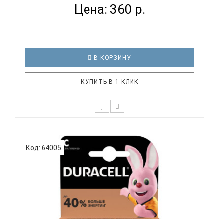
Цена: 360 р.
В КОРЗИНУ
КУПИТЬ В 1 КЛИК
В упаковке, шт.1Вид упаковки: БлистерТипоразмер
батареек: КронаТип батарейки:
Код: 64005
АлкалиноваяДополнительная ИнформацияСтрана
происхождения: КитайKodak Max Батарея 6LR61
BL1..