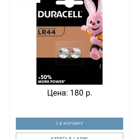
батарейки по сравнению с минимальным средним
сроком работы среди батареек типоразмера С по
результатам теста стандарта IEC 2015..
DURACELL LR44 УП 2 ШТ - БАТАРЕЙКА ТИП
ТАБЛЕТКА...
Цена: 180 р.
В КОРЗИНУ
КУПИТЬ В 1 КЛИК