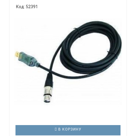
MicroBM, 1.0м Предназначен для подключения
Код: 52391
периферийных устройств к ПК Подходит для
подключения к ПК смартфонов, мобильных
телефонов, планшетов, цифровых фотокамер,
навигаторов, видеорегистраторов и других уст..
PROAUDIO XLR1F-USB - ЦИФРОВОЙ КАБЕЛЬ...
Цена: 2 289 р.
В КОРЗИНУ