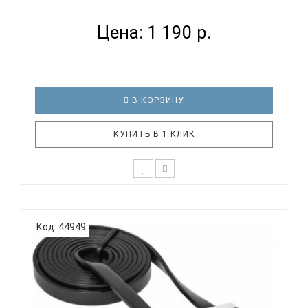
НАБОР...
Цена: 1 190 р.
В КОРЗИНУ
КУПИТЬ В 1 КЛИК
Defender Skyline 895 RU 12 дополнительных
функций Активируются клавишей FN. Разделенные
Код: 44949
клавиши высотой всего 2 мм Многоуровневая
система экономии энергии Набор проработает
дольше без замены батарей Батарейки (в
комплекте) Индикаторы Num Lo..