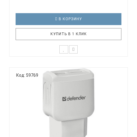
В КОРЗИНУ
КУПИТЬ В 1 КЛИК
3 режима разрешения мыши 800/1200/1600 dpi
Кнопка смены разрешения позволяет менять
Код: 59769
скорость курсора мыши одним нажатием
(800/1200/1600 dpi). Сверхстойкое прорезиненное
покрытие «Soft Touch» Специальное
нескользящее покрытие приятно на ощупь и пре..