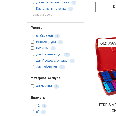
Джембе без настройки
2
К
Кастаньеты на ручке
1
Показать все
Фильтр
Барабан к
со Скидкой
1
DRM-08
Цвет: к
Рекомендуем
1
Код: 756
ремень, па
Новинки
8
пластик,
для Начинающих
16
кожа, дер
для Профессионалов
1
происхожд
для Обучения
14
08 Б
Материал корпуса
Алюминий
1
Диаметр
TERRIS M
12
1
ХР
8"
2