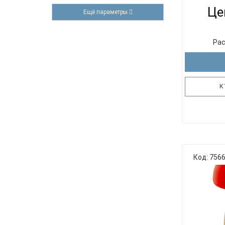
Це
Ещё параметры
Рас
К
Металлофо
инструм
разнов
Код: 756
Пред
мета
настроенны
по котор
Обладает
Инс