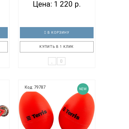
Цена: 1 220 р.
В КОРЗИНУ
КУПИТЬ В 1 КЛИК
D -
Ручная перкуссия. Пластиковый
нт с
шейкер-овощ TYCOON модель TV-T
(томат) Шейкер - ударный
Код: 79787
NEW
я
музыкальный инструмент,
используемый для создания ритмов,
я
а также для придания музыке
о
оригинального звучания. Это
ой
универсальный инструмент, который
можно использов..