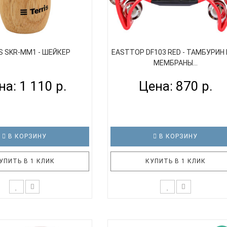
S SKR-MM1 - ШЕЙКЕР
EASTTOP DF103 RED - ТАМБУРИН
МЕМБРАНЫ...
на: 1 110 р.
Цена: 870 р.
В КОРЗИНУ
В КОРЗИНУ
УПИТЬ В 1 КЛИК
КУПИТЬ В 1 КЛИК
р TERRIS SKR-MM1 -
Пластиковый тамбурин EASTT
актный деревянный
DF103 RED в форме полукруга, 10