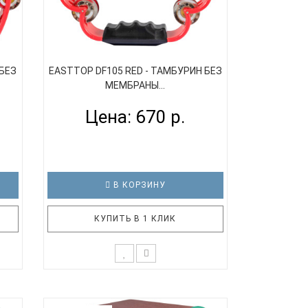
 БЕЗ
EASTTOP DF105 RED - ТАМБУРИН БЕЗ
МЕМБРАНЫ...
Цена: 670 р.
В КОРЗИНУ
КУПИТЬ В 1 КЛИК
OP
Пластиковый тамбурин EASTTOP
 пар
DF105 RED в форме круга, 8