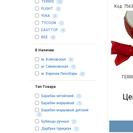
TERRIS
13
Код: 756
FLIGHT
3
YUKA
2
TYCOON
1
EASTTOP
4
BEE
4
В Наличии
м. Войковская
6
м. Семеновская
2
м. Верхние Лихоборы
8
TERRI
Тип Товара
Це
Барабан китайский
1
Барабан маршевый
1
Барабан маршевый детский
2
Бубенцы ручные
1
Дарбука турецкая
1