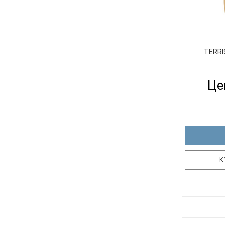
TERRI
Це
К
Шейке
комп