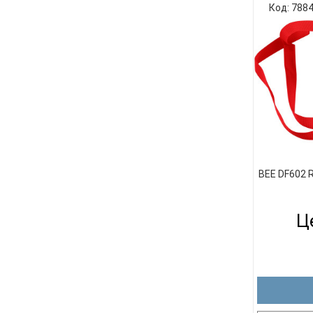
перкус
Код: 788
выполнен
встряхи
ритмичны
допо
сопрово
обучения
BEE DF602
Це