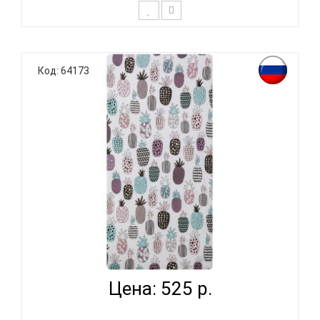
К выбору постельного белья для ребенка каждый
родитель подходит очень основательно. Ведь
Код: 64173
ребенок большую часть времени проводит в
кровати. И натуральность тканей, нежный и
веселый рисунок, высокая устойчивость к частым
стиркам – очень важные параметр..
ВОМБАТИК CLASSIC COLLECTION АНАНАСИКИ -
ПРОСТЫНЯ...
Цена: 525 р.