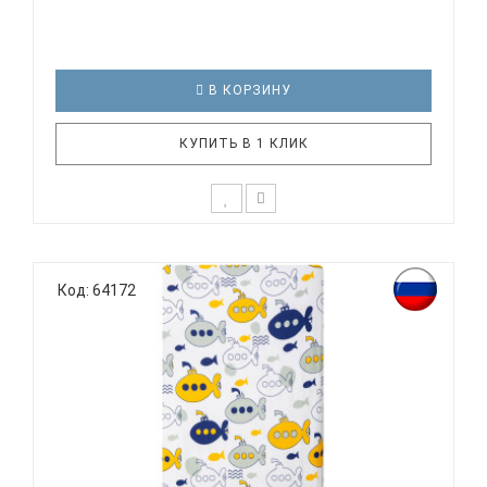
В КОРЗИНУ
КУПИТЬ В 1 КЛИК
К выбору постельного белья для ребенка каждый
родитель подходит очень основательно. Ведь
Код: 64172
ребенок большую часть времени проводит в
кровати. И натуральность тканей, нежный и
веселый рисунок, высокая устойчивость к частым
стиркам – очень важные параметр..