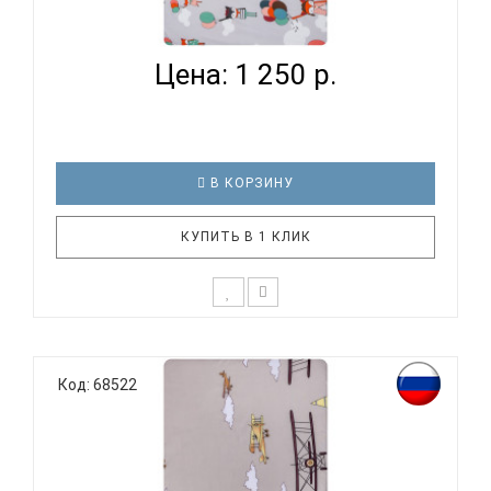
ВОМБАТИК CLASSIC COLLECTION ЛИСЯТА -
ПРОСТЫНЯ...
Цена: 1 250 р.
В КОРЗИНУ
КУПИТЬ В 1 КЛИК
К выбору постельного белья для ребенка каждый
родитель подходит очень основательно. Ведь
Код: 68522
ребенок большую часть времени проводит в
кровати. И натуральность тканей, нежный и
веселый рисунок, высокая устойчивость к частым
стиркам – очень важные параметр..