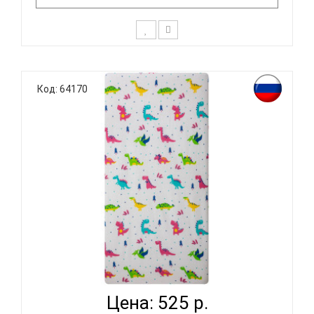
К выбору постельного белья для крохи каждый
родитель подходит очень основательно. Ведь
Код: 64170
малыш большую часть времени проводит в
кроватке. И натуральность тканей, нежный и
веселый рисунок, высокая устойчивость к частым
стиркам – очень важные параметры д..
ВОМБАТИК CLASSIC COLLECTION ДИНОЗАВРИКИ -
ПРОСТЫНЯ...
Цена: 525 р.