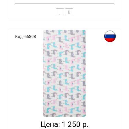
К выбору постельного белья для ребенка каждый
родитель подходит очень основательно. Ведь
Код: 65808
ребенок большую часть времени проводит в
кровати. И натуральность тканей, нежный и
веселый рисунок, высокая устойчивость к частым
стиркам – очень важные параметр..
ВОМБАТИК CLASSIC COLLECTION ЛАМЫ -
ПРОСТЫНЯ...
Цена: 1 250 р.