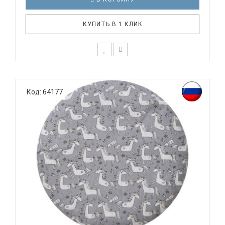
КУПИТЬ В 1 КЛИК
К выбору постельного белья для крохи каждый
родитель подходит очень основательно. Ведь
Код: 64177
малыш большую часть времени проводит в
кроватке. И натуральность тканей, нежный и
веселый рисунок, высокая устойчивость к частым
стиркам – очень важные параметры д..
ВОМБАТИК CLASSIC COLLECTION ЕДИНОРОЖКИ -
ПРОСТЫНЯ...