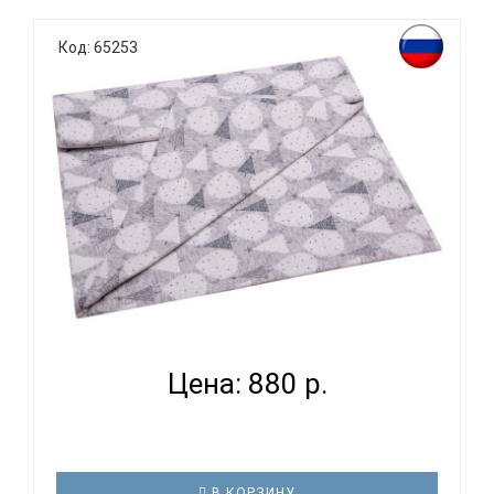
К выбору постельного белья для ребенка каждый
родитель подходит очень основательно. Ведь
Код: 65253
ребенок большую часть времени проводит в
кровати. И натуральность тканей, нежный и
веселый рисунок, высокая устойчивость к частым
стиркам – очень важные параметр..
ВОМБАТИК SOFT COLLECTION ЕЛОЧКИ -
ПРОСТЫНЯ...
Цена: 880 р.
В КОРЗИНУ