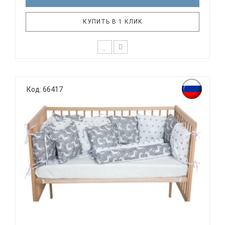
КУПИТЬ В 1 КЛИК
К выбору постельного белья для крохи каждый
родитель подходит очень основательно. Ведь
Код: 66417
малыш большую часть времени проводит в
кроватке. И натуральность тканей, нежный и
веселый рисунок, высокая устойчивость к частым
стиркам – очень важные параметры д..
ВОМБАТИК CLASSIC COLLECTION ЕДИНОРОЖКИ -
КОМПЛЕКТ ...