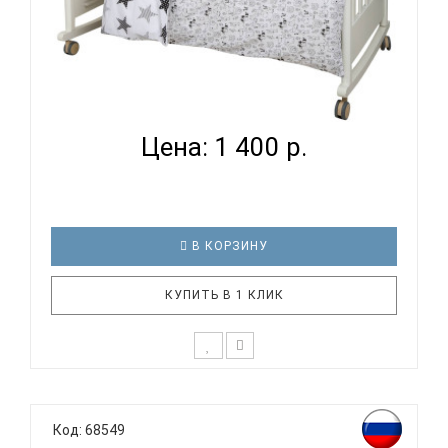
ВОМБАТИК CLASSIC COLLECTION ЗВЕРИ И ЗВЕЗДЫ
- КОМПЛ...
Цена: 1 400 р.
В КОРЗИНУ
КУПИТЬ В 1 КЛИК
К выбору первого постельного белья для крохи
каждый родитель подходит очень основательно.
Код: 68549
Ведь малыш большую часть времени проводит в