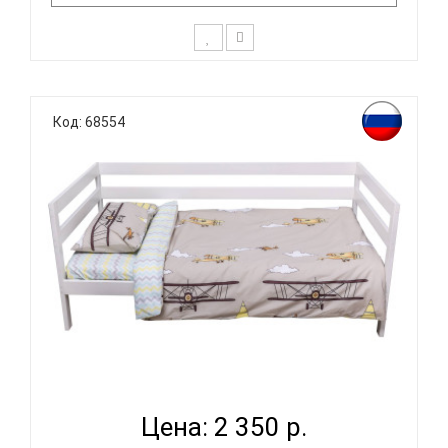
К выбору постельного белья для ребенка каждый
родитель подходит очень основательно. Ведь
Код: 68554
ребенок большую часть времени проводит в
кровати. И натуральность тканей, нежный и
веселый рисунок, высокая устойчивость к частым
стиркам – очень важные параметр..
ВОМБАТИК CLASSIC COLLECTION САМОЛЕТЫ -
КОМПЛЕКТ ПО...
Цена: 2 350 р.