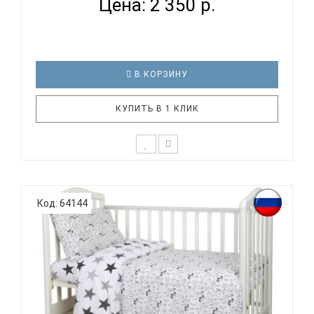
Цена: 2 350 р.
В КОРЗИНУ
КУПИТЬ В 1 КЛИК
К выбору постельного белья для ребенка каждый
родитель подходит очень основательно. Ведь
Код: 64144
ребенок большую часть времени проводит в
кровати. И натуральность тканей, нежный и
веселый рисунок, высокая устойчивость к частым
стиркам – очень важные параметр..