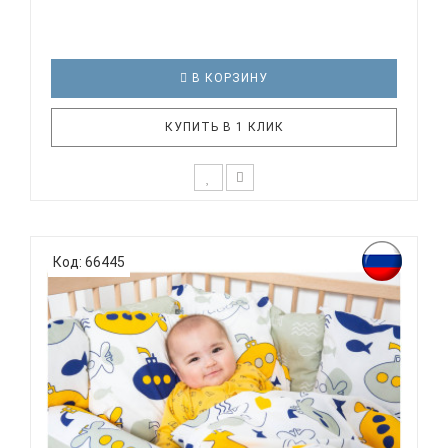
В КОРЗИНУ
КУПИТЬ В 1 КЛИК
К выбору постельного белья для ребенка каждый
родитель подходит очень основательно. Ведь
Код: 66445
ребенок большую часть времени проводит в
кровати. И натуральность тканей, нежный и
веселый рисунок, высокая устойчивость к частым
стиркам – очень важные параметр..