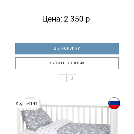
КОМПЛЕКТ ПОСТЕ...
Цена: 2 350 р.
В КОРЗИНУ
КУПИТЬ В 1 КЛИК
К выбору постельного белья для ребенка каждый
родитель подходит очень основательно. Ведь
Код: 64141
ребенок большую часть времени проводит в
кровати. И натуральность тканей, нежный и
веселый рисунок, высокая устойчивость к частым
стиркам – очень важные параметр..