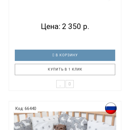
ВОМБАТИК CLASSIC COLLECTION СУПЕРГЕРОЙ -
КОМПЛЕКТ ...
Цена: 2 350 р.
В КОРЗИНУ
КУПИТЬ В 1 КЛИК
К выбору постельного белья для ребенка каждый
родитель подходит очень основательно. Ведь
Код: 66440
ребенок большую часть времени проводит в
кровати. И натуральность тканей, нежный и
веселый рисунок, высокая устойчивость к частым
стиркам – очень важные параметр..