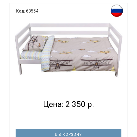
родитель подходит очень основательно. Ведь
Код: 68554
ребенок большую часть времени проводит в
кровати. И натуральность тканей, нежный и
веселый рисунок, высокая устойчивость к частым
стиркам – очень важные параметр..
ВОМБАТИК CLASSIC COLLECTION САМОЛЕТЫ -
КОМПЛЕКТ ПО...
Цена: 2 350 р.
В КОРЗИНУ