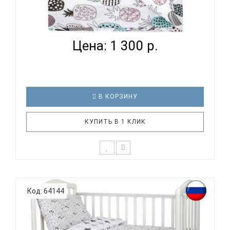
ВОМБАТИК CLASSIC COLLECTION АНАНАСИКИ -
ПОДОДЕЯЛЬН...
Цена: 1 300 р.
В КОРЗИНУ
КУПИТЬ В 1 КЛИК
К выбору постельного белья для ребенка каждый
родитель подходит очень основательно. Ведь
Код: 64144
ребенок большую часть времени проводит в
кровати. И натуральность тканей, нежный и
веселый рисунок, высокая устойчивость к частым
стиркам – очень важные параметр..