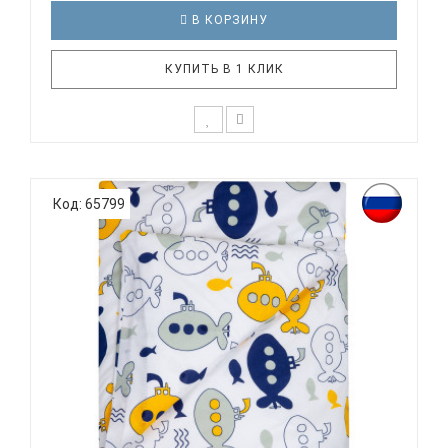
В КОРЗИНУ
КУПИТЬ В 1 КЛИК
К выбору постельного белья для ребенка каждый
родитель подходит очень основательно. Ведь
Код: 65799
ребенок большую часть времени проводит в
кровати. И натуральность тканей, нежный и
веселый рисунок, высокая устойчивость к частым
стиркам – очень важные параметр..
ВОМБАТИК CLASSIC COLLECTION ПОДВОДНАЯ