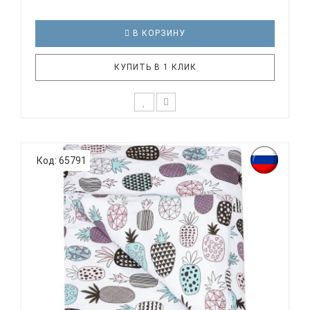
В КОРЗИНУ
КУПИТЬ В 1 КЛИК
К выбору постельного белья для ребенка каждый
родитель подходит очень основательно. Ведь
Код: 65791
ребенок большую часть времени проводит в
кровати. И натуральность тканей, нежный и
веселый рисунок, высокая устойчивость к частым
стиркам – очень важные параметр..