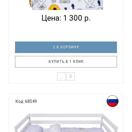
ЛОДКА - ПОДО...
Цена: 1 300 р.
В КОРЗИНУ
КУПИТЬ В 1 КЛИК
К выбору постельного белья для ребенка каждый
родитель подходит очень основательно. Ведь
Код: 68549
ребенок большую часть времени проводит в
кровати. И натуральность тканей, нежный и
веселый рисунок, высокая устойчивость к частым
стиркам – очень важные параметр..