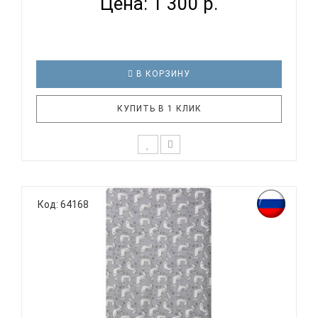
Цена: 1 300 р.
В КОРЗИНУ
КУПИТЬ В 1 КЛИК
К выбору постельного белья для ребенка каждый
родитель подходит очень основательно. Ведь
Код: 64168
ребенок большую часть времени проводит в
кровати. И натуральность тканей, нежный и
веселый рисунок, высокая устойчивость к частым
стиркам – очень важные параметр..