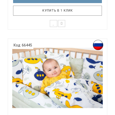
КУПИТЬ В 1 КЛИК
К выбору постельного белья для ребенка каждый
родитель подходит очень основательно. Ведь
Код: 66445
ребенок большую часть времени проводит в
кровати. И натуральность тканей, нежный и
веселый рисунок, высокая устойчивость к частым
стиркам – очень важные параметр..
ВОМБАТИК CLASSIC COLLECTION ПОДВОДНАЯ
ЛОДКА - КОМП...